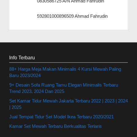
0830586725 A/N Ahmad Fahrudin
592801000896509 Ahmad Fahrudin
Info Terbaru
88+ Harga Meja Makan Minimalis 4 Kursi Mewah Paling
Baru 2023/2024
9+ Desain Sofa Ruang Tamu Elegan Minimalis Terbaru
Trend 2023, 2024 Dan 2025
Set Kamar Tidur Mewah Jakarta Terbaru 2022 | 2023 | 2024
| 2025
Jual Tempat Tidur Set Model Ikea Terbaru 2020/2021
Kamar Set Mewah Terbaru Berkualitas Terlaris