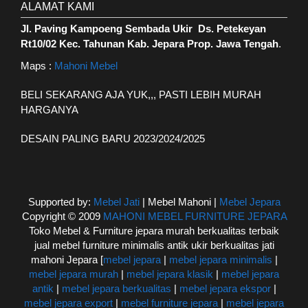
ALAMAT KAMI
Jl. Paving Kampoeng Sembada Ukir Ds. Petekeyan
Rt10/02 Kec. Tahunan Kab. Jepara Prop. Jawa Tengah
.
Maps :
Mahoni Mebel
BELI SEKARANG AJA YUK,,, PASTI LEBIH MURAH
HARGANYA
DESAIN PALING BARU 2023/2024/2025
Supported by:
Mebel Jati
| Mebel Mahoni |
Mebel Jepara
Copyright © 2009
MAHONI MEBEL FURNITURE JEPARA
Toko Mebel & Furniture jepara murah berkualitas terbaik
jual mebel furniture minimalis antik ukir berkualitas jati
mahoni Jepara [
mebel jepara
|
mebel jepara minimalis
|
mebel jepara murah
|
mebel jepara klasik
|
mebel jepara
antik
|
mebel jepara berkualitas
|
mebel jepara ekspor
|
mebel jepara export
|
mebel furniture jepara
|
mebel jepara