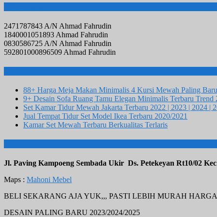
Rekening Bank
2471787843 A/N Ahmad Fahrudin
1840001051893 Ahmad Fahrudin
0830586725 A/N Ahmad Fahrudin
592801000896509 Ahmad Fahrudin
Info Terbaru
88+ Harga Meja Makan Minimalis 4 Kursi Mewah Paling Bar
9+ Desain Sofa Ruang Tamu Elegan Minimalis Terbaru Trend
Set Kamar Tidur Mewah Jakarta Terbaru 2022 | 2023 | 2024 | 
Jual Tempat Tidur Set Model Ikea Terbaru 2020/2021
Kamar Set Mewah Terbaru Berkualitas Terlaris
ALAMAT KAMI
Jl. Paving Kampoeng Sembada Ukir Ds. Petekeyan Rt10/02 Kec
Maps :
Mahoni Mebel
BELI SEKARANG AJA YUK,,, PASTI LEBIH MURAH HARG
DESAIN PALING BARU 2023/2024/2025