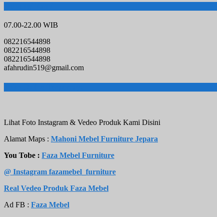
Hubungi Kami
07.00-22.00 WIB
082216544898
082216544898
082216544898
afahrudin519@gmail.com
Toko Online Terpercaya
Lihat Foto Instagram & Vedeo Produk Kami Disini
Alamat Maps :
Mahoni Mebel Furniture Jepara
You Tobe :
Faza Mebel Furniture
@ Instagram fazamebel_furniture
Real Vedeo Produk Faza Mebel
Ad FB :
Faza Mebel