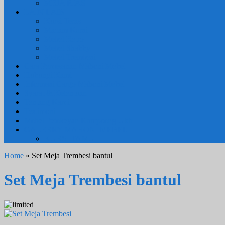
MEJA RIAS
LAIN LAIN
Kursi Teras
Macam Kursi
Mebel Retro
Mebel Shabby
Mebel Trembesi
Cara Pemesanan Mahoni Mebel
Hubungi Kami
Informasi Cargo Mahoni Mebel
Syarat & Ketentuan
Tentang Kami
Testimoni
Mebel Petekeyan Kampoeng Ukir
GALERRY MAHONI MEBEL
KURSI TAMU
Home
» Set Meja Trembesi bantul
Set Meja Trembesi bantul