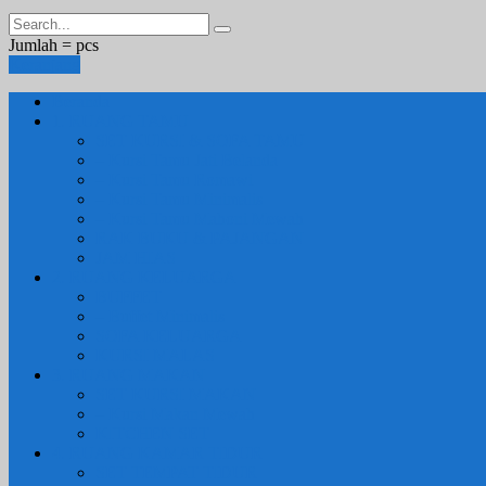
Jumlah =
pcs
Keranjang
Beranda
1. RUANG TAMU
SET KURSI & SOFA TAMU
– Kursi Tamu Jati Belanda
– Kursi Tamu Romawi
– Kursi Tamu Minimalis
– Kursi Tamu Mahoni Mewah
RAK BUKU & PAJANGAN
JAM HIAS
2. RUANG KELUARGA
BUFFET
– Buffet Minimalis
SOFA KELUARGA
KURSI MALAS
3. RUANG MAKAN
SET KURSI MAKAN
– Kursi Makan Mewah
KITCHEN SET
4. RUANG KAMAR TIDUR
SET TEMPAT TIDUR