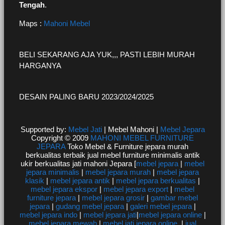
Tengah
.
Maps :
Mahoni Mebel
BELI SEKARANG AJA YUK,,, PASTI LEBIH MURAH
HARGANYA
DESAIN PALING BARU 2023/2024/2025
Supported by:
Mebel Jati
| Mebel Mahoni |
Mebel Jepara
Copyright © 2009
MAHONI MEBEL FURNITURE
JEPARA
Toko Mebel & Furniture jepara murah
berkualitas terbaik jual mebel furniture minimalis antik
ukir berkualitas jati mahoni Jepara [
mebel jepara
|
mebel
jepara minimalis
|
mebel jepara murah
|
mebel jepara
klasik
|
mebel jepara antik
|
mebel jepara berkualitas
|
mebel jepara ekspor
|
mebel jepara export
|
mebel
furniture jepara
|
mebel jepara grosir
|
gambar mebel
jepara
|
gudang mebel jepara
|
galeri mebel jepara
|
mebel jepara indo
|
mebel jepara jati
|
mebel jepara online
|
mebel jepara mewah
|
mebel jati jepara online
|
jual