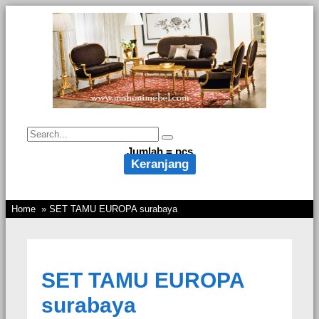
Jumlah =
pcs
Keranjang
Home
» SET TAMU EUROPA surabaya
SET TAMU EUROPA
surabaya