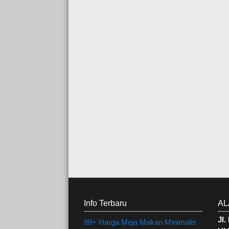
Info Terbaru
AL
Jl
88+ Harga Meja Makan Minimalis