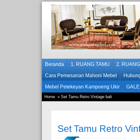
Beranda
1. RUANG TAMU
2. RUAN
Cara Pemesanan Mahoni Mebel
Hubung
Mebel Petekeyan Kampoeng Ukir
GALE
Home
» Set Tamu Retro Vintage bali
Set Tamu Retro Vint