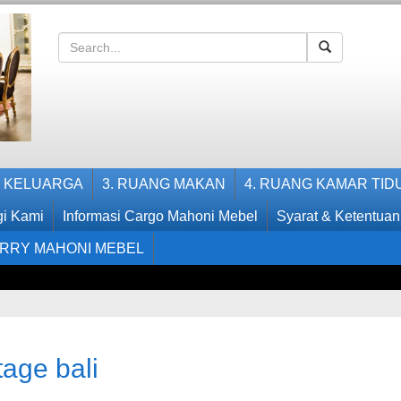
G KELUARGA
3. RUANG MAKAN
4. RUANG KAMAR TID
i Kami
Informasi Cargo Mahoni Mebel
Syarat & Ketentuan
RRY MAHONI MEBEL
age bali