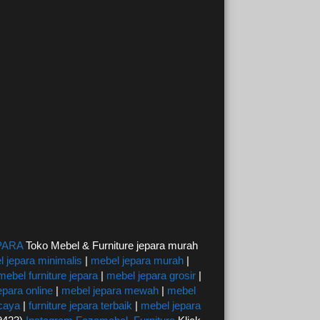
PARA
Toko Mebel & Furniture jepara murah
 jepara minimalis
|
mebel jepara murah
|
mebel furniture jepara
|
mebel jepara grosir
|
epara online
|
mebel jepara mewah
|
mebel
rcaya
|
furniture jepara terbaik
|
mebel jepara