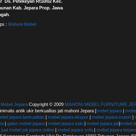
r Ds. Petekeyan Rt10/02 Kec.
hunan Kab. Jepara Prop. Jawa
ngah
.
ps :
Mahoni Mebel
|
Mebel Jepara
Copyright © 2009
MAHONI MEBEL FURNITURE JE
inimalis antik ukir berkualitas jati mahoni Jepara [
mebel jepara
|
mebel
ebel jepara berkualitas
|
mebel jepara ekspor
|
mebel jepara export
|
ra
|
galeri mebel jepara
|
mebel jepara indo
|
mebel jepara jati
|
mebel j
|
jual mebel jati jepara online
|
mebel jepara sofa
|
mebel jepara terpe