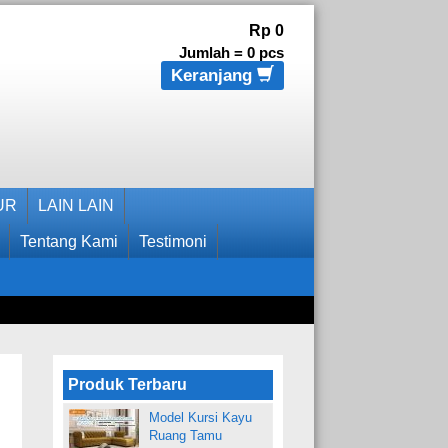
Rp 0
Jumlah =
0
pcs
Keranjang
UR
LAIN LAIN
Tentang Kami
Testimoni
Produk Terbaru
Model Kursi Kayu
Ruang Tamu