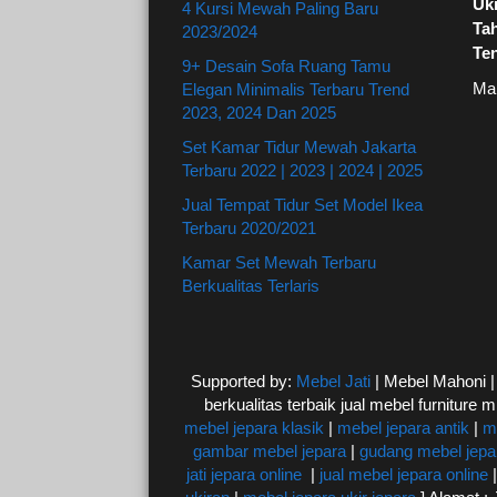
Uki
4 Kursi Mewah Paling Baru
Ta
2023/2024
Te
9+ Desain Sofa Ruang Tamu
Ma
Elegan Minimalis Terbaru Trend
2023, 2024 Dan 2025
Set Kamar Tidur Mewah Jakarta
Terbaru 2022 | 2023 | 2024 | 2025
Jual Tempat Tidur Set Model Ikea
Terbaru 2020/2021
Kamar Set Mewah Terbaru
Berkualitas Terlaris
Supported by:
Mebel Jati
| Mebel Mahoni 
berkualitas terbaik jual mebel furniture m
mebel jepara klasik
|
mebel jepara antik
|
m
gambar mebel jepara
|
gudang mebel jepa
jati jepara online
|
jual mebel jepara online