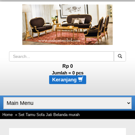
Rp 0
Jumlah =
0
pcs
Keranjang
Home
» Set Tamu Sofa Jati Belanda murah