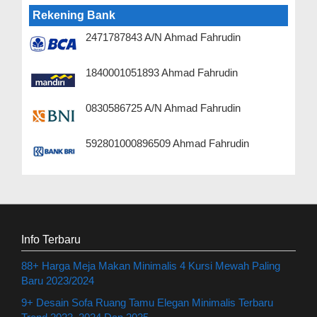
Rekening Bank
2471787843 A/N Ahmad Fahrudin
1840001051893 Ahmad Fahrudin
0830586725 A/N Ahmad Fahrudin
592801000896509 Ahmad Fahrudin
Info Terbaru
88+ Harga Meja Makan Minimalis 4 Kursi Mewah Paling
Baru 2023/2024
9+ Desain Sofa Ruang Tamu Elegan Minimalis Terbaru