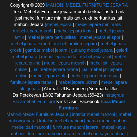
Copyright © 2009
MAHONI MEBEL FURNITURE JEPARA
Toko Mebel & Furniture jepara murah berkualitas terbaik
jual mebel furniture minimalis antik ukir berkualitas jati
mahoni Jepara [
mebel jepara
|
mebel jepara minimalis
|
mebel jepara murah
|
mebel jepara klasik
|
mebel jepara
antik
|
mebel jepara berkualitas
|
mebel jepara ekspor
|
mebel jepara export
|
mebel furniture jepara
|
mebel jepara
grosir
|
gambar mebel jepara
|
gudang mebel jepara
|
galeri
mebel jepara
|
mebel jepara indo
|
mebel jepara jati
|
mebel
jepara online
|
mebel jepara mewah
|
mebel jati jepara
online
|
jual mebel jepara online
|
jual mebel jati jepara
online
|
mebel jepara sofa
|
mebel jepara terpercaya
|
furniture jepara terbaik
|
mebel jepara ukiran
|
mebel jepara
ukir jepara
] Alamat : Jl.Kampoeng Sembada Ukir
Ds.Petekeyan 10/02 Tahunan-Jepara (59423)
Instagram
Fazamebel_Furniture
Klick Disini Facebook
Faza Mebel
Furniture
Mahoni Mebel Furniture Jepara | interior mebel mahoni | mebel
mahoni jepara | katalog mebel mahoni | harga mebel mahoni |
mebel dari mahoni | furniture mahoni jepara | mebel kayu
mahoni | furniture mahoni murah | mebel dari kayu mahoni |