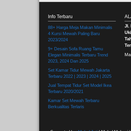
Info Terbaru
AL
Jl
88+ Harga Meja Makan Minimalis
Uki
4 Kursi Mewah Paling Baru
Ta
2023/2024
Te
9+ Desain Sofa Ruang Tamu
Ma
Elegan Minimalis Terbaru Trend
2023, 2024 Dan 2025
Set Kamar Tidur Mewah Jakarta
Terbaru 2022 | 2023 | 2024 | 2025
Jual Tempat Tidur Set Model Ikea
Terbaru 2020/2021
Kamar Set Mewah Terbaru
Berkualitas Terlaris