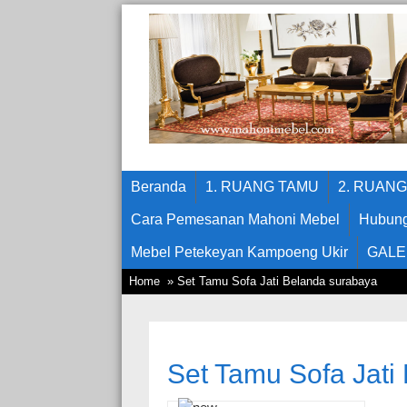
Beranda
1. RUANG TAMU
2. RUAN
Cara Pemesanan Mahoni Mebel
Hubung
Mebel Petekeyan Kampoeng Ukir
GALE
Home
» Set Tamu Sofa Jati Belanda surabaya
Set Tamu Sofa Jati