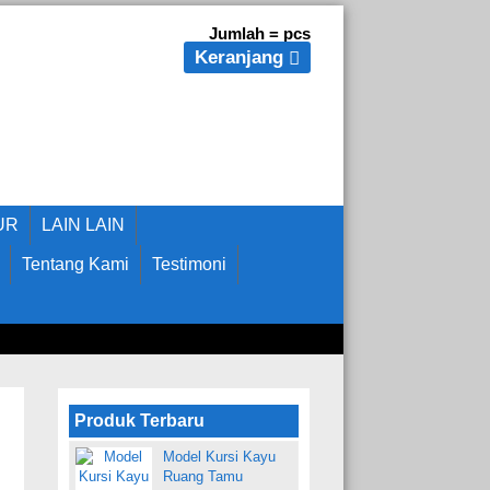
Jumlah =
pcs
Keranjang
UR
LAIN LAIN
Tentang Kami
Testimoni
Produk Terbaru
Model Kursi Kayu
Ruang Tamu