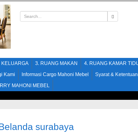
G KELUARGA
3. RUANG MAKAN
4. RUANG KAMAR TID
i Kami
Informasi Cargo Mahoni Mebel
Syarat & Ketentuan
RRY MAHONI MEBEL
 Belanda surabaya