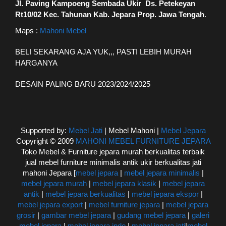
Jl. Paving Kampoeng Sembada Ukir Ds. Petekeyan
Rt10/02 Kec. Tahunan Kab. Jepara Prop. Jawa Tengah
.
Maps :
Mahoni Mebel
BELI SEKARANG AJA YUK,,, PASTI LEBIH MURAH
HARGANYA
DESAIN PALING BARU 2023/2024/2025
Supported by:
Mebel Jati
| Mebel Mahoni |
Mebel Jepara
Copyright © 2009
MAHONI MEBEL FURNITURE JEPARA
Toko Mebel & Furniture jepara murah berkualitas terbaik
jual mebel furniture minimalis antik ukir berkualitas jati
mahoni Jepara [
mebel jepara
|
mebel jepara minimalis
|
mebel jepara murah
|
mebel jepara klasik
|
mebel jepara
antik
|
mebel jepara berkualitas
|
mebel jepara ekspor
|
mebel jepara export
|
mebel furniture jepara
|
mebel jepara
grosir
|
gambar mebel jepara
|
gudang mebel jepara
|
galeri
mebel jepara
|
mebel jepara indo
|
mebel jepara jati
|
mebel