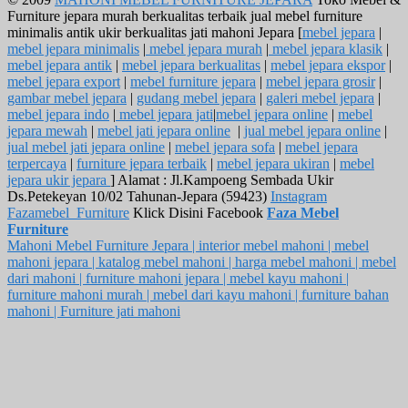
Furniture jepara murah berkualitas terbaik jual mebel furniture
minimalis antik ukir berkualitas jati mahoni Jepara [
mebel jepara
|
mebel jepara minimalis
|
mebel jepara murah
|
mebel jepara klasik
|
mebel jepara antik
|
mebel jepara berkualitas
|
mebel jepara ekspor
|
mebel jepara export
|
mebel furniture jepara
|
mebel jepara grosir
|
gambar mebel jepara
|
gudang mebel jepara
|
galeri mebel jepara
|
mebel jepara indo
|
mebel jepara jati
|
mebel jepara online
|
mebel
jepara mewah
|
mebel jati jepara online
|
jual mebel jepara online
|
jual mebel jati jepara online
|
mebel jepara sofa
|
mebel jepara
terpercaya
|
furniture jepara terbaik
|
mebel jepara ukiran
|
mebel
jepara ukir jepara
] Alamat : Jl.Kampoeng Sembada Ukir
Ds.Petekeyan 10/02 Tahunan-Jepara (59423)
Instagram
Fazamebel_Furniture
Klick Disini Facebook
Faza Mebel
Furniture
Mahoni Mebel Furniture Jepara | interior mebel mahoni | mebel
mahoni jepara | katalog mebel mahoni | harga mebel mahoni | mebel
dari mahoni | furniture mahoni jepara | mebel kayu mahoni |
furniture mahoni murah | mebel dari kayu mahoni | furniture bahan
mahoni | Furniture jati mahoni