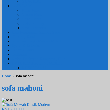
MEJA RIAS
LAIN LAIN
Kursi Teras
Macam Kursi
Mebel Retro
Mebel Shabby
Mebel Trembesi
Cara Pemesanan Mahoni Mebel
Hubungi Kami
Informasi Cargo Mahoni Mebel
Syarat & Ketentuan
Tentang Kami
Testimoni
Mebel Petekeyan Kampoeng Ukir
GALERRY MAHONI MEBEL
KURSI TAMU
Home
» sofa mahoni
sofa mahoni
Rp 18.000.000