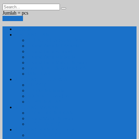
Jumlah =
pcs
Keranjang
Beranda
1. RUANG TAMU
SET KURSI & SOFA TAMU
– Kursi Tamu Jati Belanda
– Kursi Tamu Romawi
– Kursi Tamu Minimalis
– Kursi Tamu Mahoni Mewah
RAK BUKU & PAJANGAN
JAM HIAS
2. RUANG KELUARGA
BUFFET
– Buffet Minimalis
SOFA KELUARGA
KURSI MALAS
3. RUANG MAKAN
SET KURSI MAKAN
– Kursi Makan Mewah
KITCHEN SET
4. RUANG KAMAR TIDUR
SET TEMPAT TIDUR