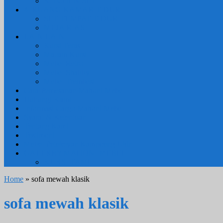
KITCHEN SET
4. RUANG KAMAR TIDUR
SET TEMPAT TIDUR
MEJA RIAS
LAIN LAIN
Kursi Teras
Macam Kursi
Mebel Retro
Mebel Shabby
Mebel Trembesi
Cara Pemesanan Mahoni Mebel
Hubungi Kami
Informasi Cargo Mahoni Mebel
Syarat & Ketentuan
Tentang Kami
Testimoni
Mebel Petekeyan Kampoeng Ukir
GALERRY MAHONI MEBEL
KURSI TAMU
Home
» sofa mewah klasik
sofa mewah klasik