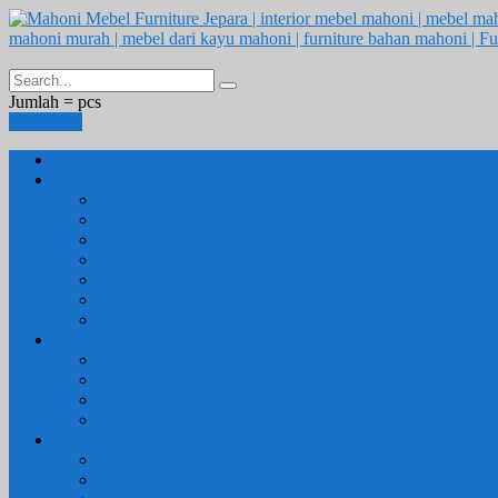
Jumlah =
pcs
Keranjang
Beranda
1. RUANG TAMU
SET KURSI & SOFA TAMU
– Kursi Tamu Jati Belanda
– Kursi Tamu Romawi
– Kursi Tamu Minimalis
– Kursi Tamu Mahoni Mewah
RAK BUKU & PAJANGAN
JAM HIAS
2. RUANG KELUARGA
BUFFET
– Buffet Minimalis
SOFA KELUARGA
KURSI MALAS
3. RUANG MAKAN
SET KURSI MAKAN
– Kursi Makan Mewah