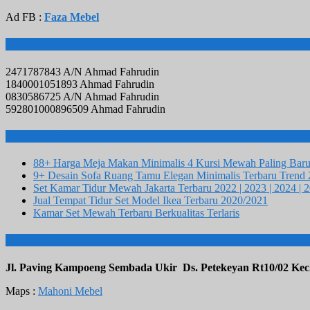
Ad FB :
Faza Mebel
Rekening Bank
2471787843 A/N Ahmad Fahrudin
1840001051893 Ahmad Fahrudin
0830586725 A/N Ahmad Fahrudin
592801000896509 Ahmad Fahrudin
Info Terbaru
88+ Harga Meja Makan Minimalis 4 Kursi Mewah Paling Bar
9+ Desain Sofa Ruang Tamu Elegan Minimalis Terbaru Trend
Set Kamar Tidur Mewah Jakarta Terbaru 2022 | 2023 | 2024 | 
Jual Tempat Tidur Set Model Ikea Terbaru 2020/2021
Kamar Set Mewah Terbaru Berkualitas Terlaris
ALAMAT KAMI
Jl. Paving Kampoeng Sembada Ukir Ds. Petekeyan Rt10/02 Kec
Maps :
Mahoni Mebel