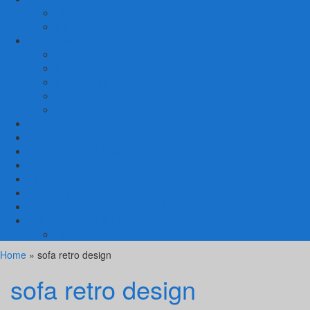
SET TEMPAT TIDUR
MEJA RIAS
LAIN LAIN
Kursi Teras
Macam Kursi
Mebel Retro
Mebel Shabby
Mebel Trembesi
Cara Pemesanan Mahoni Mebel
Hubungi Kami
Informasi Cargo Mahoni Mebel
Syarat & Ketentuan
Tentang Kami
Testimoni
Mebel Petekeyan Kampoeng Ukir
GALERRY MAHONI MEBEL
KURSI TAMU
Home
» sofa retro design
sofa retro design