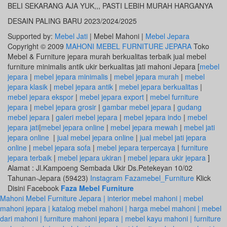
BELI SEKARANG AJA YUK,,, PASTI LEBIH MURAH HARGANYA
DESAIN PALING BARU 2023/2024/2025
Supported by:
Mebel Jati
| Mebel Mahoni |
Mebel Jepara
Copyright © 2009
MAHONI MEBEL FURNITURE JEPARA
Toko
Mebel & Furniture jepara murah berkualitas terbaik jual mebel
furniture minimalis antik ukir berkualitas jati mahoni Jepara [
mebel
jepara
|
mebel jepara minimalis
|
mebel jepara murah
|
mebel
jepara klasik
|
mebel jepara antik
|
mebel jepara berkualitas
|
mebel jepara ekspor
|
mebel jepara export
|
mebel furniture
jepara
|
mebel jepara grosir
|
gambar mebel jepara
|
gudang
mebel jepara
|
galeri mebel jepara
|
mebel jepara indo
|
mebel
jepara jati
|
mebel jepara online
|
mebel jepara mewah
|
mebel jati
jepara online
|
jual mebel jepara online
|
jual mebel jati jepara
online
|
mebel jepara sofa
|
mebel jepara terpercaya
|
furniture
jepara terbaik
|
mebel jepara ukiran
|
mebel jepara ukir jepara
]
Alamat : Jl.Kampoeng Sembada Ukir Ds.Petekeyan 10/02
Tahunan-Jepara (59423)
Instagram Fazamebel_Furniture
Klick
Disini Facebook
Faza Mebel Furniture
Mahoni Mebel Furniture Jepara | interior mebel mahoni | mebel
mahoni jepara | katalog mebel mahoni | harga mebel mahoni | mebel
dari mahoni | furniture mahoni jepara | mebel kayu mahoni | furniture