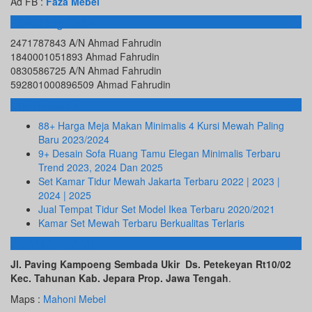
Ad FB :
Faza Mebel
Rekening Bank
2471787843 A/N Ahmad Fahrudin
1840001051893 Ahmad Fahrudin
0830586725 A/N Ahmad Fahrudin
592801000896509 Ahmad Fahrudin
Info Terbaru
88+ Harga Meja Makan Minimalis 4 Kursi Mewah Paling
Baru 2023/2024
9+ Desain Sofa Ruang Tamu Elegan Minimalis Terbaru
Trend 2023, 2024 Dan 2025
Set Kamar Tidur Mewah Jakarta Terbaru 2022 | 2023 |
2024 | 2025
Jual Tempat Tidur Set Model Ikea Terbaru 2020/2021
Kamar Set Mewah Terbaru Berkualitas Terlaris
ALAMAT KAMI
Jl. Paving Kampoeng Sembada Ukir Ds. Petekeyan Rt10/02
Kec. Tahunan Kab. Jepara Prop. Jawa Tengah
.
Maps :
Mahoni Mebel