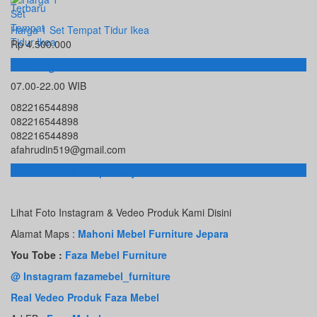
Harga 1 Set Tempat Tidur Ikea
Rp 4.500.000
Hubungi Kami
07.00-22.00 WIB
082216544898
082216544898
082216544898
afahrudin519@gmail.com
Toko Online Terpercaya
Lihat Foto Instagram & Vedeo Produk Kami Disini
Alamat Maps :
Mahoni Mebel Furniture Jepara
You Tobe :
Faza Mebel Furniture
@ Instagram fazamebel_furniture
Real Vedeo Produk Faza Mebel