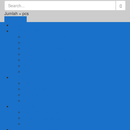
Jumlah =
pcs
Keranjang
Beranda
1. RUANG TAMU
SET KURSI & SOFA TAMU
– Kursi Tamu Jati Belanda
– Kursi Tamu Romawi
– Kursi Tamu Minimalis
– Kursi Tamu Mahoni Mewah
RAK BUKU & PAJANGAN
JAM HIAS
2. RUANG KELUARGA
BUFFET
– Buffet Minimalis
SOFA KELUARGA
KURSI MALAS
3. RUANG MAKAN
SET KURSI MAKAN
– Kursi Makan Mewah
KITCHEN SET
4. RUANG KAMAR TIDUR