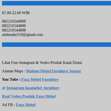
Hubungi Kami
07.00-22.00 WIB
082216544898
082216544898
082216544898
afahrudin519@gmail.com
Toko Online Terpercaya
Lihat Foto Instagram & Vedeo Produk Kami Disini
Alamat Maps :
Mahoni Mebel Furniture Jepara
You Tobe :
Faza Mebel Furniture
@ Instagram fazamebel_furniture
Real Vedeo Produk Faza Mebel
Ad FB :
Faza Mebel