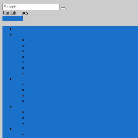
Jumlah =
pcs
Keranjang
Beranda
1. RUANG TAMU
SET KURSI & SOFA TAMU
– Kursi Tamu Jati Belanda
– Kursi Tamu Romawi
– Kursi Tamu Minimalis
– Kursi Tamu Mahoni Mewah
RAK BUKU & PAJANGAN
JAM HIAS
2. RUANG KELUARGA
BUFFET
– Buffet Minimalis
SOFA KELUARGA
KURSI MALAS
3. RUANG MAKAN
SET KURSI MAKAN
– Kursi Makan Mewah
KITCHEN SET
4. RUANG KAMAR TIDUR
SET TEMPAT TIDUR