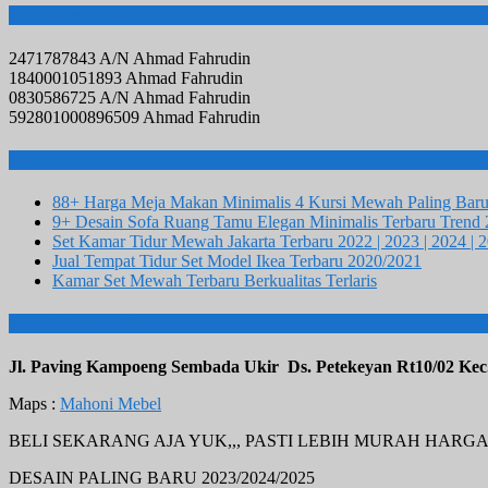
Rekening Bank
2471787843 A/N Ahmad Fahrudin
1840001051893 Ahmad Fahrudin
0830586725 A/N Ahmad Fahrudin
592801000896509 Ahmad Fahrudin
Info Terbaru
88+ Harga Meja Makan Minimalis 4 Kursi Mewah Paling Bar
9+ Desain Sofa Ruang Tamu Elegan Minimalis Terbaru Trend
Set Kamar Tidur Mewah Jakarta Terbaru 2022 | 2023 | 2024 | 
Jual Tempat Tidur Set Model Ikea Terbaru 2020/2021
Kamar Set Mewah Terbaru Berkualitas Terlaris
ALAMAT KAMI
Jl. Paving Kampoeng Sembada Ukir Ds. Petekeyan Rt10/02 Kec
Maps :
Mahoni Mebel
BELI SEKARANG AJA YUK,,, PASTI LEBIH MURAH HARG
DESAIN PALING BARU 2023/2024/2025