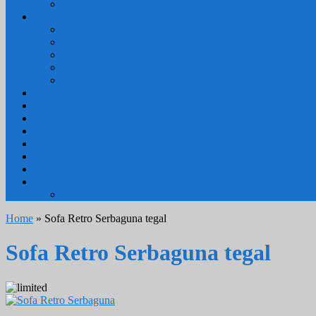
MEJA RIAS
LAIN LAIN
Kursi Teras
Macam Kursi
Mebel Retro
Mebel Shabby
Mebel Trembesi
Cara Pemesanan Mahoni Mebel
Hubungi Kami
Informasi Cargo Mahoni Mebel
Syarat & Ketentuan
Tentang Kami
Testimoni
Mebel Petekeyan Kampoeng Ukir
GALERRY MAHONI MEBEL
KURSI TAMU
Home
» Sofa Retro Serbaguna tegal
Sofa Retro Serbaguna tegal