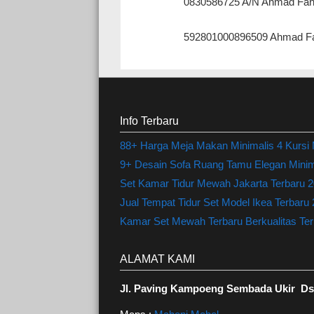
0830586725 A/N Ahmad Fah
592801000896509 Ahmad Fa
Info Terbaru
88+ Harga Meja Makan Minimalis 4 Kursi
9+ Desain Sofa Ruang Tamu Elegan Minima
Set Kamar Tidur Mewah Jakarta Terbaru 20
Jual Tempat Tidur Set Model Ikea Terbaru
Kamar Set Mewah Terbaru Berkualitas Terl
ALAMAT KAMI
Jl. Paving Kampoeng Sembada Ukir Ds.