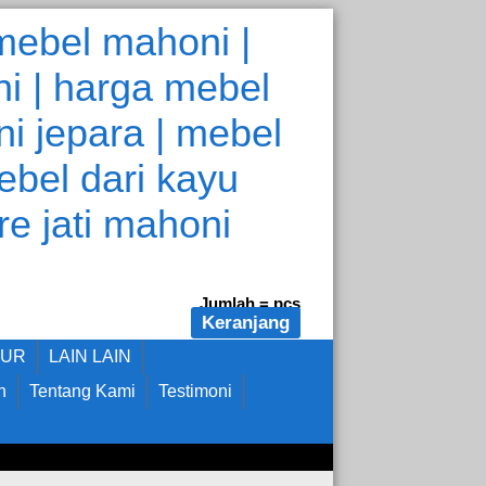
Jumlah =
pcs
Keranjang
DUR
LAIN LAIN
n
Tentang Kami
Testimoni