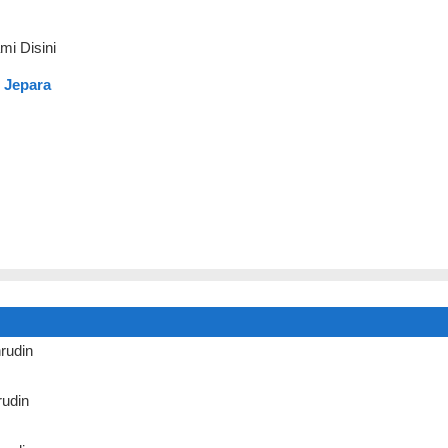
mi Disini
 Jepara
rudin
udin