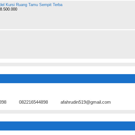
el Kursi Ruang Tamu Sempit Terba
8.500.000
898
082216544898
afahrudin519@gmail.com