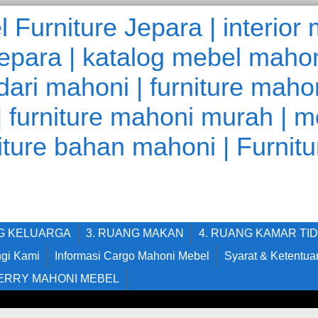
NG KELUARGA
3. RUANG MAKAN
4. RUANG KAMAR TI
gi Kami
Informasi Cargo Mahoni Mebel
Syarat & Ketentua
ERRY MAHONI MEBEL