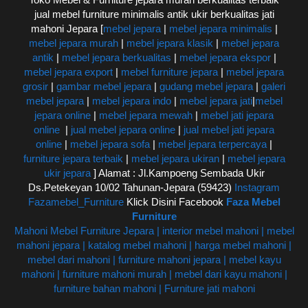
jual mebel furniture minimalis antik ukir berkualitas jati
mahoni Jepara [
mebel jepara
|
mebel jepara minimalis
|
mebel jepara murah
|
mebel jepara klasik
|
mebel jepara
antik
|
mebel jepara berkualitas
|
mebel jepara ekspor
|
mebel jepara export
|
mebel furniture jepara
|
mebel jepara
grosir
|
gambar mebel jepara
|
gudang mebel jepara
|
galeri
mebel jepara
|
mebel jepara indo
|
mebel jepara jati
|
mebel
jepara online
|
mebel jepara mewah
|
mebel jati jepara
online
|
jual mebel jepara online
|
jual mebel jati jepara
online
|
mebel jepara sofa
|
mebel jepara terpercaya
|
furniture jepara terbaik
|
mebel jepara ukiran
|
mebel jepara
ukir jepara
] Alamat : Jl.Kampoeng Sembada Ukir
Ds.Petekeyan 10/02 Tahunan-Jepara (59423)
Instagram
Fazamebel_Furniture
Klick Disini Facebook
Faza Mebel
Furniture
Mahoni Mebel Furniture Jepara | interior mebel mahoni | mebel
mahoni jepara | katalog mebel mahoni | harga mebel mahoni |
mebel dari mahoni | furniture mahoni jepara | mebel kayu
mahoni | furniture mahoni murah | mebel dari kayu mahoni |
furniture bahan mahoni | Furniture jati mahoni