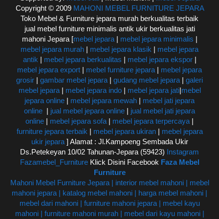
Copyright © 2009
MAHONI MEBEL FURNITURE JEPARA
Toko Mebel & Furniture jepara murah berkualitas terbaik
jual mebel furniture minimalis antik ukir berkualitas jati
mahoni Jepara [
mebel jepara
|
mebel jepara minimalis
|
mebel jepara murah
|
mebel jepara klasik
|
mebel jepara
antik
|
mebel jepara berkualitas
|
mebel jepara ekspor
|
mebel jepara export
|
mebel furniture jepara
|
mebel jepara
grosir
|
gambar mebel jepara
|
gudang mebel jepara
|
galeri
mebel jepara
|
mebel jepara indo
|
mebel jepara jati
|
mebel
jepara online
|
mebel jepara mewah
|
mebel jati jepara
online
|
jual mebel jepara online
|
jual mebel jati jepara
online
|
mebel jepara sofa
|
mebel jepara terpercaya
|
furniture jepara terbaik
|
mebel jepara ukiran
|
mebel jepara
ukir jepara
] Alamat : Jl.Kampoeng Sembada Ukir
Ds.Petekeyan 10/02 Tahunan-Jepara (59423)
Instagram
Fazamebel_Furniture
Klick Disini Facebook
Faza Mebel
Furniture
Mahoni Mebel Furniture Jepara | interior mebel mahoni | mebel
mahoni jepara | katalog mebel mahoni | harga mebel mahoni |
mebel dari mahoni | furniture mahoni jepara | mebel kayu
mahoni | furniture mahoni murah | mebel dari kayu mahoni |