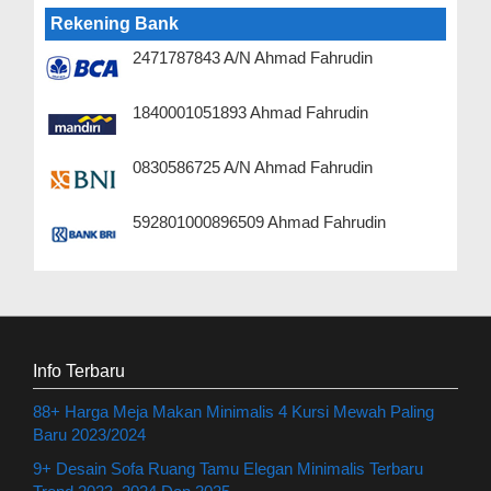
Rekening Bank
2471787843 A/N Ahmad Fahrudin
1840001051893 Ahmad Fahrudin
0830586725 A/N Ahmad Fahrudin
592801000896509 Ahmad Fahrudin
Info Terbaru
88+ Harga Meja Makan Minimalis 4 Kursi Mewah Paling
Baru 2023/2024
9+ Desain Sofa Ruang Tamu Elegan Minimalis Terbaru