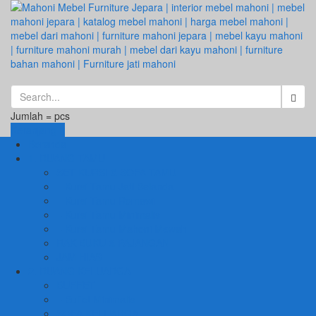
Jumlah =
pcs
Keranjang
Beranda
1. RUANG TAMU
SET KURSI & SOFA TAMU
– Kursi Tamu Jati Belanda
– Kursi Tamu Romawi
– Kursi Tamu Minimalis
– Kursi Tamu Mahoni Mewah
RAK BUKU & PAJANGAN
JAM HIAS
2. RUANG KELUARGA
BUFFET
– Buffet Minimalis
SOFA KELUARGA