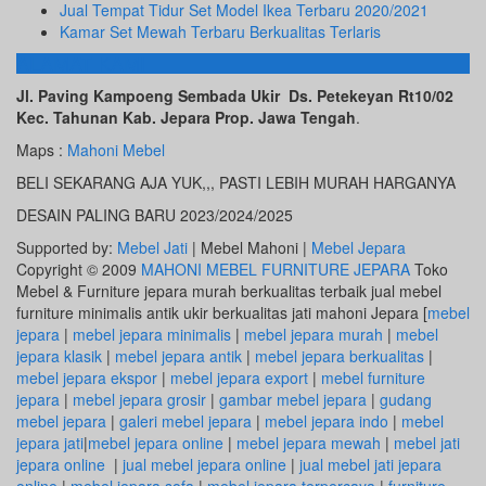
Jual Tempat Tidur Set Model Ikea Terbaru 2020/2021
Kamar Set Mewah Terbaru Berkualitas Terlaris
ALAMAT KAMI
Jl. Paving Kampoeng Sembada Ukir Ds. Petekeyan Rt10/02
Kec. Tahunan Kab. Jepara Prop. Jawa Tengah
.
Maps :
Mahoni Mebel
BELI SEKARANG AJA YUK,,, PASTI LEBIH MURAH HARGANYA
DESAIN PALING BARU 2023/2024/2025
Supported by:
Mebel Jati
| Mebel Mahoni |
Mebel Jepara
Copyright © 2009
MAHONI MEBEL FURNITURE JEPARA
Toko
Mebel & Furniture jepara murah berkualitas terbaik jual mebel
furniture minimalis antik ukir berkualitas jati mahoni Jepara [
mebel
jepara
|
mebel jepara minimalis
|
mebel jepara murah
|
mebel
jepara klasik
|
mebel jepara antik
|
mebel jepara berkualitas
|
mebel jepara ekspor
|
mebel jepara export
|
mebel furniture
jepara
|
mebel jepara grosir
|
gambar mebel jepara
|
gudang
mebel jepara
|
galeri mebel jepara
|
mebel jepara indo
|
mebel
jepara jati
|
mebel jepara online
|
mebel jepara mewah
|
mebel jati
jepara online
|
jual mebel jepara online
|
jual mebel jati jepara
online
|
mebel jepara sofa
|
mebel jepara terpercaya
|
furniture