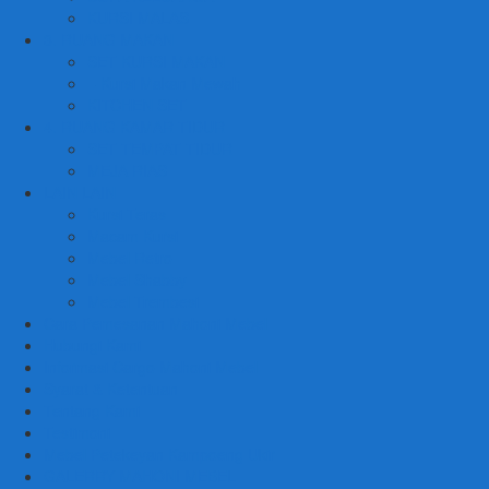
KURSI MALAS
3. RUANG MAKAN
SET KURSI MAKAN
– Kursi Makan Mewah
KITCHEN SET
4. RUANG KAMAR TIDUR
SET TEMPAT TIDUR
MEJA RIAS
LAIN LAIN
Kursi Teras
Macam Kursi
Mebel Retro
Mebel Shabby
Mebel Trembesi
Cara Pemesanan Mahoni Mebel
Hubungi Kami
Informasi Cargo Mahoni Mebel
Syarat & Ketentuan
Tentang Kami
Testimoni
Mebel Petekeyan Kampoeng Ukir
GALERRY MAHONI MEBEL