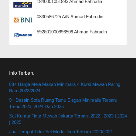
1840001051893 Ahmad Fahrudin
0830586725 A/N Ahmad Fahrudin
592801000896509 Ahmad Fahrudin
Info Terbaru
88+ Harga Meja Makan Minimalis 4 Kursi Mewah Paling
Baru 2023/2024
9+ Desain Sofa Ruang Tamu Elegan Minimalis Terbaru
Trend 2023, 2024 Dan 2025
Set Kamar Tidur Mewah Jakarta Terbaru 2022 | 2023 | 2024
| 2025
Jual Tempat Tidur Set Model Ikea Terbaru 2020/2021