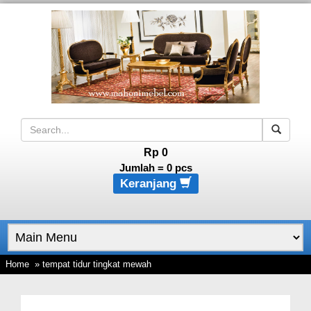
Rp 0
Jumlah =
0
pcs
Keranjang
Home
» tempat tidur tingkat mewah