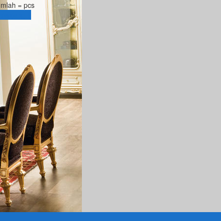
umlah =
pcs
eranjang