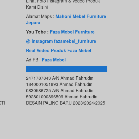
Lihat Foto Instagram & Vedeo Produk
Kami Disini
Alamat Maps :
Mahoni Mebel Furniture
Jepara
You Tobe :
Faza Mebel Furniture
@ Instagram fazamebel_furniture
Real Vedeo Produk Faza Mebel
Ad FB :
Faza Mebel
Rekening Bank
2471787843 A/N Ahmad Fahrudin
1840001051893 Ahmad Fahrudin
0830586725 A/N Ahmad Fahrudin
592801000896509 Ahmad Fahrudin
STI
DESAIN PALING BARU 2023/2024/2025