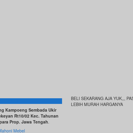
BELI SEKARANG AJA YUK,,, PA
AT KAMI
LEBIH MURAH HARGANYA
ving Kampoeng Sembada Ukir
ekeyan Rt10/02 Kec. Tahunan
para Prop. Jawa Tengah
.
Mahoni Mebel