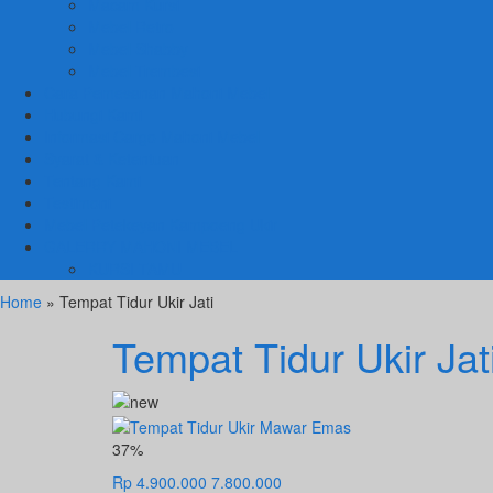
Macam Kursi
Mebel Retro
Mebel Shabby
Mebel Trembesi
Cara Pemesanan Mahoni Mebel
Hubungi Kami
Informasi Cargo Mahoni Mebel
Syarat & Ketentuan
Tentang Kami
Testimoni
Mebel Petekeyan Kampoeng Ukir
GALERRY MAHONI MEBEL
KURSI TAMU
Home
» Tempat Tidur Ukir Jati
Tempat Tidur Ukir Jat
37%
Rp 4.900.000
7.800.000