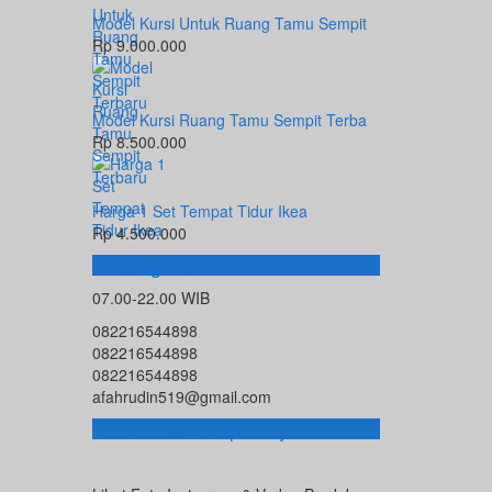
Model Kursi Untuk Ruang Tamu Sempit
Rp 9.000.000
Model Kursi Ruang Tamu Sempit Terba
Rp 8.500.000
Harga 1 Set Tempat Tidur Ikea
Rp 4.500.000
Hubungi Kami
07.00-22.00 WIB
082216544898
082216544898
082216544898
afahrudin519@gmail.com
Toko Online Terpercaya