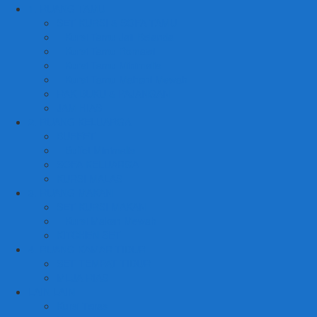
1. RUANG TAMU
SET KURSI & SOFA TAMU
– Kursi Tamu Jati Belanda
– Kursi Tamu Romawi
– Kursi Tamu Minimalis
– Kursi Tamu Mahoni Mewah
RAK BUKU & PAJANGAN
JAM HIAS
2. RUANG KELUARGA
BUFFET
– Buffet Minimalis
SOFA KELUARGA
KURSI MALAS
3. RUANG MAKAN
SET KURSI MAKAN
– Kursi Makan Mewah
KITCHEN SET
4. RUANG KAMAR TIDUR
SET TEMPAT TIDUR
MEJA RIAS
LAIN LAIN
Kursi Teras