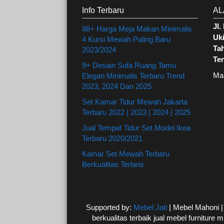
Info Terbaru
AL
Jl
88+ Harga Meja Makan Minimalis
Uki
4 Kursi Mewah Paling Baru
Ta
2023/2024
Te
9+ Desain Sofa Ruang Tamu
Ma
Elegan Minimalis Terbaru Trend
2023, 2024 Dan 2025
Set Kamar Tidur Mewah Jakarta
Terbaru 2022 | 2023 | 2024 | 2025
Jual Tempat Tidur Set Model Ikea
Terbaru 2020/2021
Kamar Set Mewah Terbaru
Berkualitas Terlaris
Supported by:
Mebel Jati
| Mebel Mahoni 
berkualitas terbaik jual mebel furniture m