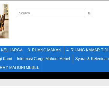
G KELUARGA
3. RUANG MAKAN
4. RUANG KAMAR TID
i Kami
Informasi Cargo Mahoni Mebel
Syarat & Ketentuan
RRY MAHONI MEBEL