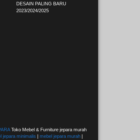
DESAIN PALING BARU
2023/2024/2025
PARA
Toko Mebel & Furniture jepara murah
 jepara minimalis
|
mebel jepara murah
|