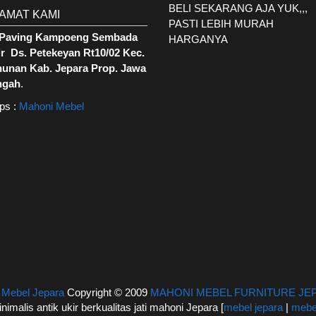
BELI SEKARANG AJA YUK,,,
AMAT KAMI
PASTI LEBIH MURAH
. Paving Kampoeng Sembada
HARGANYA
r Ds. Petekeyan Rt10/02 Kec.
hunan Kab. Jepara Prop. Jawa
ngah
.
ps :
Mahoni Mebel
|
Mebel Jepara
Copyright © 2009
MAHONI MEBEL FURNITURE JE
inimalis antik ukir berkualitas jati mahoni Jepara [
mebel jepara
|
mebel