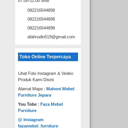
07.00-22.00 WIB
082216544898
082216544898
082216544898
afahrudin519@gmail.com
Toko Online Terpercaya
Lihat Foto Instagram & Vedeo
Produk Kami Disini
Alamat Maps :
Mahoni Mebel
Furniture Jepara
You Tobe :
Faza Mebel
Furniture
@ Instagram
fazamebel_furniture