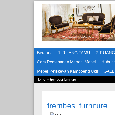
Beranda
1. RUANG TAMU
2. RUAN
Cara Pemesanan Mahoni Mebel
Hubung
Mebel Petekeyan Kampoeng Ukir
GALE
Home
» trembesi furniture
trembesi furniture