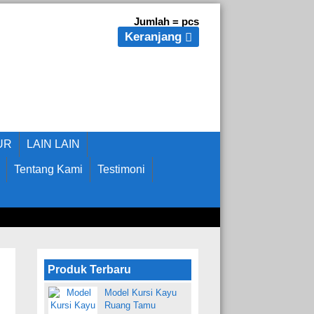
Jumlah =
pcs
Keranjang
UR
LAIN LAIN
Tentang Kami
Testimoni
Produk Terbaru
Model Kursi Kayu
Ruang Tamu