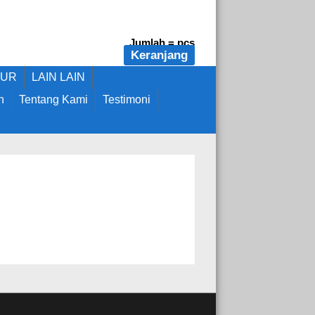
Jumlah =
pcs
Keranjang
DUR
LAIN LAIN
n
Tentang Kami
Testimoni