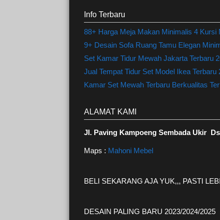
Info Terbaru
88+ Harga Meja Makan Minimalis 4 Kursi
9+ Desain Sofa Ruang Tamu Elegan Minima
Set Kamar Tidur Mewah Jakarta Terbaru 20
Jual Tempat Tidur Set Model Ikea Terbaru
Kamar Set Mewah Terbaru Berkualitas Terl
ALAMAT KAMI
Jl. Paving Kampoeng Sembada Ukir Ds.
Maps :
Mahoni Mebel
BELI SEKARANG AJA YUK,,, PASTI L
DESAIN PALING BARU 2023/2024/2025