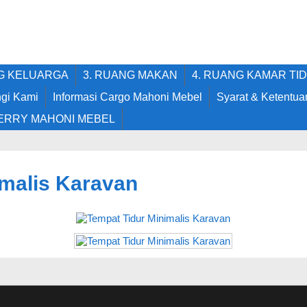
NG KELUARGA
3. RUANG MAKAN
4. RUANG KAMAR TI
gi Kami
Informasi Cargo Mahoni Mebel
Syarat & Ketentua
ERRY MAHONI MEBEL
imalis Karavan