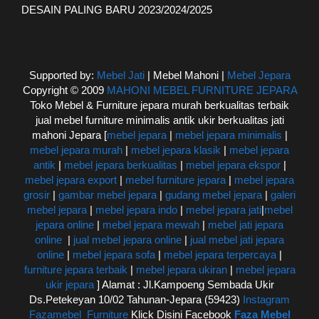
DESAIN PALING BARU 2023/2024/2025
Supported by:
Mebel Jati
| Mebel Mahoni |
Mebel Jepara
Copyright © 2009
MAHONI MEBEL FURNITURE JEPARA
Toko Mebel & Furniture jepara murah berkualitas terbaik
jual mebel furniture minimalis antik ukir berkualitas jati
mahoni Jepara [
mebel jepara
|
mebel jepara minimalis
|
mebel jepara murah
|
mebel jepara klasik
|
mebel jepara
antik
|
mebel jepara berkualitas
|
mebel jepara ekspor
|
mebel jepara export
|
mebel furniture jepara
|
mebel jepara
grosir
|
gambar mebel jepara
|
gudang mebel jepara
|
galeri
mebel jepara
|
mebel jepara indo
|
mebel jepara jati
|
mebel
jepara online
|
mebel jepara mewah
|
mebel jati jepara
online
|
jual mebel jepara online
|
jual mebel jati jepara
online
|
mebel jepara sofa
|
mebel jepara terpercaya
|
furniture jepara terbaik
|
mebel jepara ukiran
|
mebel jepara
ukir jepara
] Alamat : Jl.Kampoeng Sembada Ukir
Ds.Petekeyan 10/02 Tahunan-Jepara (59423)
Instagram
Fazamebel_Furniture
Klick Disini Facebook
Faza Mebel