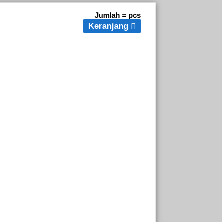
Jumlah =
pcs
Keranjang