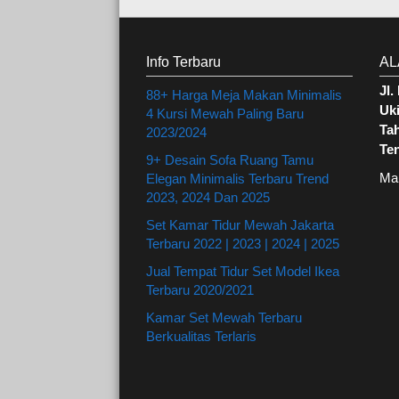
Info Terbaru
AL
Jl
88+ Harga Meja Makan Minimalis
Uki
4 Kursi Mewah Paling Baru
Ta
2023/2024
Te
9+ Desain Sofa Ruang Tamu
Ma
Elegan Minimalis Terbaru Trend
2023, 2024 Dan 2025
Set Kamar Tidur Mewah Jakarta
Terbaru 2022 | 2023 | 2024 | 2025
Jual Tempat Tidur Set Model Ikea
Terbaru 2020/2021
Kamar Set Mewah Terbaru
Berkualitas Terlaris