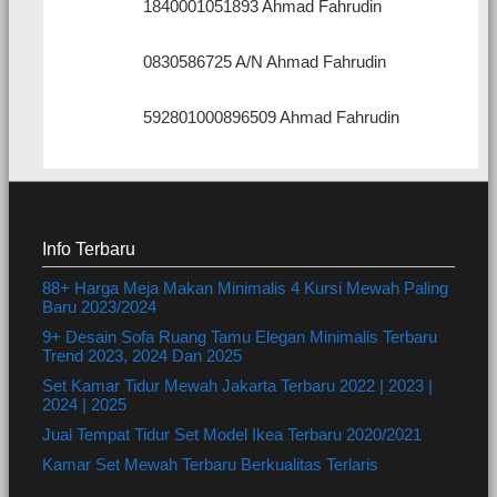
1840001051893 Ahmad Fahrudin
0830586725 A/N Ahmad Fahrudin
592801000896509 Ahmad Fahrudin
Info Terbaru
88+ Harga Meja Makan Minimalis 4 Kursi Mewah Paling
Baru 2023/2024
9+ Desain Sofa Ruang Tamu Elegan Minimalis Terbaru
Trend 2023, 2024 Dan 2025
Set Kamar Tidur Mewah Jakarta Terbaru 2022 | 2023 |
2024 | 2025
Jual Tempat Tidur Set Model Ikea Terbaru 2020/2021
Kamar Set Mewah Terbaru Berkualitas Terlaris