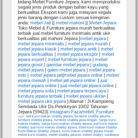
bidang Mebel Furniture Jepara. kami memproduksi
segala jenis produk dengan bahan kayu yang
berkualitas Eksport kami juga melayani segala
jenis barang dengan custom sesuai keinginan
anda.
mebel Jati
||
mebel mahoni
||
Mebel Jepara
Toko Mebel & Furniture jepara murah berkualitas
terbaik jual mebel furniture minimalis antik ukir
berkualitas jati mahoni Jepara [
mebel jepara
|
mebel jepara minimalis
|
mebel jepara murah
|
mebel jepara klasik
|
mebel jepara antik
|
mebel
jepara berkualitas
|
mebel jepara ekspor
|
mebel
jepara export
|
mebel furniture jepara
|
mebel
jepara grosir
|
gambar mebel jepara
|
gudang
mebel jepara
|
galeri mebel jepara
|
mebel jepara
indo
|
mebel jepara jati
|
mebel jepara online
|
mebel
jepara mewah
|
mebel jati jepara online
|
jual
mebel jepara online
|
jual mebel jati jepara online
|
mebel jepara sofa
|
mebel jepara terpercaya
|
furniture jepara terbaik
|
mebel jepara ukiran
|
mebel jepara ukir jepara
] Alamat : Jl.Kampoeng
Sembada Ukir Ds.Petekeyan 10/02 Tahunan-
Jepara (59423)
Instagram Fazamebel_Furniture
tags:
beli kursi makan shabby jepara
,
furniture shabby jakarta
,
furniture shabby jepara
,
furnitute shabby jawa tengah
,
harga kursi
makan shabby
,
harga kursi makan shabby jepara
,
jual kursi makan
shabby
,
jual kursi makan shabby jepara
,
kbeli kursi makan shabby
,
Kursi Makan Shabby Jepara
,
kursi makan shabby jepara murah
,
mebel kursi shabby
,
mebel shabby jakarta
,
mebel shabyy surabaya