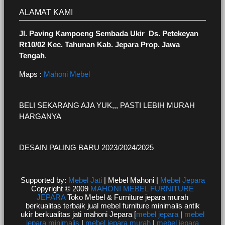
ALAMAT KAMI
Jl. Paving Kampoeng Sembada Ukir Ds. Petekeyan
Rt10/02 Kec. Tahunan Kab. Jepara Prop. Jawa
Tengah
.
Maps :
Mahoni Mebel
BELI SEKARANG AJA YUK,,, PASTI LEBIH MURAH
HARGANYA
DESAIN PALING BARU 2023/2024/2025
Supported by:
Mebel Jati
| Mebel Mahoni |
Mebel Jepara
Copyright © 2009
MAHONI MEBEL FURNITURE
JEPARA
Toko Mebel & Furniture jepara murah
berkualitas terbaik jual mebel furniture minimalis antik
ukir berkualitas jati mahoni Jepara [
mebel jepara
|
mebel
jepara minimalis
|
mebel jepara murah
|
mebel jepara