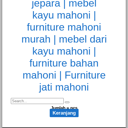
Jumlah =
pcs
Keranjang