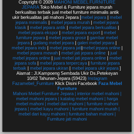
Copyright © 2009
MAHONI MEBEL FURNITURE
JEPARA
Toko Mebel & Furniture jepara murah
berkualitas terbaik jual mebel furniture minimalis antik
ukir berkualitas jati mahoni Jepara [
mebel jepara
|
mebel
jepara minimalis
|
mebel jepara murah
|
mebel jepara
klasik
|
mebel jepara antik
|
mebel jepara berkualitas
|
mebel jepara ekspor
|
mebel jepara export
|
mebel
furniture jepara
|
mebel jepara grosir
|
gambar mebel
jepara
|
gudang mebel jepara
|
galeri mebel jepara
|
mebel jepara indo
|
mebel jepara jati
|
mebel jepara online
|
mebel jepara mewah
|
mebel jati jepara online
|
jual
mebel jepara online
|
jual mebel jati jepara online
|
mebel
jepara sofa
|
mebel jepara terpercaya
|
furniture jepara
terbaik
|
mebel jepara ukiran
|
mebel jepara ukir jepara
]
Alamat : Jl.Kampoeng Sembada Ukir Ds.Petekeyan
10/02 Tahunan-Jepara (59423)
Instagram
Fazamebel_Furniture
Klick Disini Facebook
Faza Mebel
Furniture
Mahoni Mebel Furniture Jepara | interior mebel mahoni |
mebel mahoni jepara | katalog mebel mahoni | harga
mebel mahoni | mebel dari mahoni | furniture mahoni
jepara | mebel kayu mahoni | furniture mahoni murah |
mebel dari kayu mahoni | furniture bahan mahoni |
Furniture jati mahoni