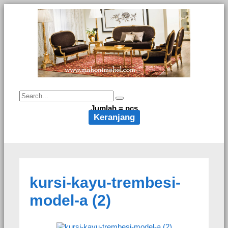
Jumlah =
pcs
Keranjang
kursi-kayu-trembesi-
model-a (2)