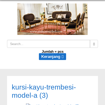
Jumlah =
pcs
Keranjang
kursi-kayu-trembesi-
model-a (3)