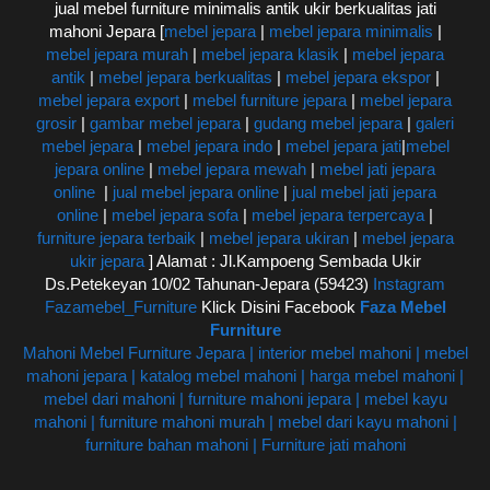
jual mebel furniture minimalis antik ukir berkualitas jati
mahoni Jepara [
mebel jepara
|
mebel jepara minimalis
|
mebel jepara murah
|
mebel jepara klasik
|
mebel jepara
antik
|
mebel jepara berkualitas
|
mebel jepara ekspor
|
mebel jepara export
|
mebel furniture jepara
|
mebel jepara
grosir
|
gambar mebel jepara
|
gudang mebel jepara
|
galeri
mebel jepara
|
mebel jepara indo
|
mebel jepara jati
|
mebel
jepara online
|
mebel jepara mewah
|
mebel jati jepara
online
|
jual mebel jepara online
|
jual mebel jati jepara
online
|
mebel jepara sofa
|
mebel jepara terpercaya
|
furniture jepara terbaik
|
mebel jepara ukiran
|
mebel jepara
ukir jepara
] Alamat : Jl.Kampoeng Sembada Ukir
Ds.Petekeyan 10/02 Tahunan-Jepara (59423)
Instagram
Fazamebel_Furniture
Klick Disini Facebook
Faza Mebel
Furniture
Mahoni Mebel Furniture Jepara | interior mebel mahoni | mebel
mahoni jepara | katalog mebel mahoni | harga mebel mahoni |
mebel dari mahoni | furniture mahoni jepara | mebel kayu
mahoni | furniture mahoni murah | mebel dari kayu mahoni |
furniture bahan mahoni | Furniture jati mahoni