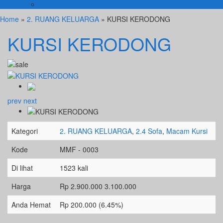
KURSI TAMU
Home
»
2. RUANG KELUARGA
» KURSI KERODONG
KURSI KERODONG
prev
next
Kategori
2. RUANG KELUARGA
,
2.4 Sofa
,
Macam Kursi
Kode
MMF - 0003
Di lihat
1523 kali
Harga
Rp 2.900.000
3.100.000
Anda Hemat
Rp 200.000 (6.45%)