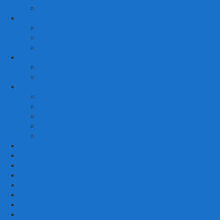
KURSI MALAS
3. RUANG MAKAN
SET KURSI MAKAN
– Kursi Makan Mewah
KITCHEN SET
4. RUANG KAMAR TIDUR
SET TEMPAT TIDUR
MEJA RIAS
LAIN LAIN
Kursi Teras
Macam Kursi
Mebel Retro
Mebel Shabby
Mebel Trembesi
Cara Pemesanan Mahoni Mebel
Hubungi Kami
Informasi Cargo Mahoni Mebel
Syarat & Ketentuan
Tentang Kami
Testimoni
Mebel Petekeyan Kampoeng Ukir
GALERRY MAHONI MEBEL