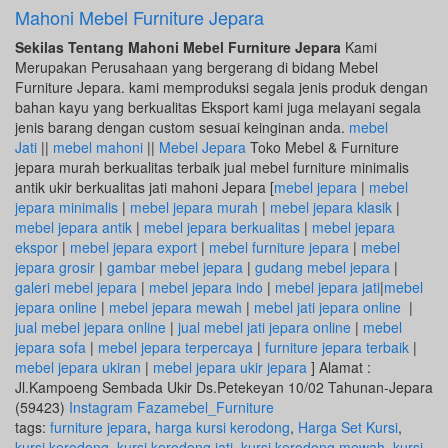
Mahoni Mebel Furniture Jepara
Sekilas Tentang Mahoni Mebel Furniture Jepara
Kami
Merupakan Perusahaan yang bergerang di bidang Mebel
Furniture Jepara. kami memproduksi segala jenis produk dengan
bahan kayu yang berkualitas Eksport kami juga melayani segala
jenis barang dengan custom sesuai keinginan anda.
mebel
Jati
||
mebel mahoni
||
Mebel Jepara
Toko Mebel & Furniture
jepara murah berkualitas terbaik jual mebel furniture minimalis
antik ukir berkualitas jati mahoni Jepara [
mebel jepara
|
mebel
jepara minimalis
|
mebel jepara murah
|
mebel jepara klasik
|
mebel jepara antik
|
mebel jepara berkualitas
|
mebel jepara
ekspor
|
mebel jepara export
|
mebel furniture jepara
|
mebel
jepara grosir
|
gambar mebel jepara
|
gudang mebel jepara
|
galeri mebel jepara
|
mebel jepara indo
|
mebel jepara jati
|
mebel
jepara online
|
mebel jepara mewah
|
mebel jati jepara online
|
jual mebel jepara online
|
jual mebel jati jepara online
|
mebel
jepara sofa
|
mebel jepara terpercaya
|
furniture jepara terbaik
|
mebel jepara ukiran
|
mebel jepara ukir jepara
] Alamat :
Jl.Kampoeng Sembada Ukir Ds.Petekeyan 10/02 Tahunan-Jepara
(59423)
Instagram Fazamebel_Furniture
tags:
furniture jepara
,
harga kursi kerodong
,
Harga Set Kursi
,
kursi kerodong
,
kursi kerodong jati
,
kursi kerodong mewah
,
kursi