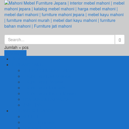
Jumlah =
pcs
Keranjang
Beranda
1. RUANG TAMU
SET KURSI & SOFA TAMU
– Kursi Tamu Jati Belanda
– Kursi Tamu Romawi
– Kursi Tamu Minimalis
– Kursi Tamu Mahoni Mewah
RAK BUKU & PAJANGAN
JAM HIAS
2. RUANG KELUARGA
BUFFET
– Buffet Minimalis
SOFA KELUARGA