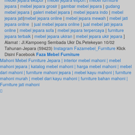
jepara
|
mebel jepara grosir
|
gambar mebel jepara
|
gudang
mebel jepara
|
galeri mebel jepara
|
mebel jepara indo
|
mebel
jepara jati
|
mebel jepara online
|
mebel jepara mewah
|
mebel jati
jepara online
|
jual mebel jepara online
|
jual mebel jati jepara
online
|
mebel jepara sofa
|
mebel jepara terpercaya
|
furniture
jepara terbaik
|
mebel jepara ukiran
|
mebel jepara ukir jepara
]
Alamat : Jl.Kampoeng Sembada Ukir Ds.Petekeyan 10/02
Tahunan-Jepara (59423)
Instagram Fazamebel_Furniture
Klick
Disini Facebook
Faza Mebel Furniture
Mahoni Mebel Furniture Jepara | interior mebel mahoni | mebel
mahoni jepara | katalog mebel mahoni | harga mebel mahoni | mebel
dari mahoni | furniture mahoni jepara | mebel kayu mahoni | furniture
mahoni murah | mebel dari kayu mahoni | furniture bahan mahoni |
Furniture jati mahoni