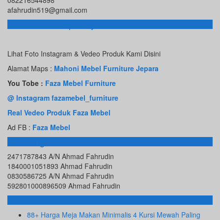
afahrudin519@gmail.com
Toko Online Terpercaya
Lihat Foto Instagram & Vedeo Produk Kami Disini
Alamat Maps :
Mahoni Mebel Furniture Jepara
You Tobe :
Faza Mebel Furniture
@ Instagram fazamebel_furniture
Real Vedeo Produk Faza Mebel
Ad FB :
Faza Mebel
Rekening Bank
2471787843 A/N Ahmad Fahrudin
1840001051893 Ahmad Fahrudin
0830586725 A/N Ahmad Fahrudin
592801000896509 Ahmad Fahrudin
Info Terbaru
88+ Harga Meja Makan Minimalis 4 Kursi Mewah Paling