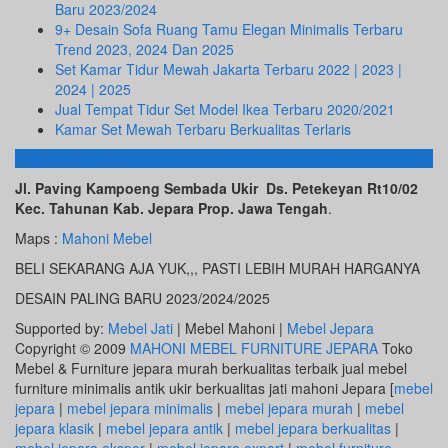
Baru 2023/2024
9+ Desain Sofa Ruang Tamu Elegan Minimalis Terbaru
Trend 2023, 2024 Dan 2025
Set Kamar Tidur Mewah Jakarta Terbaru 2022 | 2023 |
2024 | 2025
Jual Tempat Tidur Set Model Ikea Terbaru 2020/2021
Kamar Set Mewah Terbaru Berkualitas Terlaris
ALAMAT KAMI
Jl. Paving Kampoeng Sembada Ukir Ds. Petekeyan Rt10/02
Kec. Tahunan Kab. Jepara Prop. Jawa Tengah
.
Maps :
Mahoni Mebel
BELI SEKARANG AJA YUK,,, PASTI LEBIH MURAH HARGANYA
DESAIN PALING BARU 2023/2024/2025
Supported by:
Mebel Jati
| Mebel Mahoni |
Mebel Jepara
Copyright © 2009
MAHONI MEBEL FURNITURE JEPARA
Toko
Mebel & Furniture jepara murah berkualitas terbaik jual mebel
furniture minimalis antik ukir berkualitas jati mahoni Jepara [
mebel
jepara
|
mebel jepara minimalis
|
mebel jepara murah
|
mebel
jepara klasik
|
mebel jepara antik
|
mebel jepara berkualitas
|
mebel jepara ekspor
|
mebel jepara export
|
mebel furniture