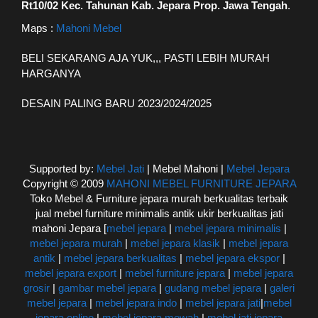
Rt10/02 Kec. Tahunan Kab. Jepara Prop. Jawa Tengah
.
Maps :
Mahoni Mebel
BELI SEKARANG AJA YUK,,, PASTI LEBIH MURAH
HARGANYA
DESAIN PALING BARU 2023/2024/2025
Supported by:
Mebel Jati
| Mebel Mahoni |
Mebel Jepara
Copyright © 2009
MAHONI MEBEL FURNITURE JEPARA
Toko Mebel & Furniture jepara murah berkualitas terbaik
jual mebel furniture minimalis antik ukir berkualitas jati
mahoni Jepara [
mebel jepara
|
mebel jepara minimalis
|
mebel jepara murah
|
mebel jepara klasik
|
mebel jepara
antik
|
mebel jepara berkualitas
|
mebel jepara ekspor
|
mebel jepara export
|
mebel furniture jepara
|
mebel jepara
grosir
|
gambar mebel jepara
|
gudang mebel jepara
|
galeri
mebel jepara
|
mebel jepara indo
|
mebel jepara jati
|
mebel
jepara online
|
mebel jepara mewah
|
mebel jati jepara