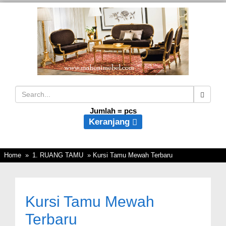
Jumlah =
pcs
Keranjang
Home
»
1. RUANG TAMU
» Kursi Tamu Mewah Terbaru
Kursi Tamu Mewah
Terbaru