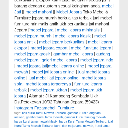
barang dengan custom sesuai keinginan anda.
mebel
Jati
||
mebel mahoni
||
Mebel Jepara
Toko Mebel &
Furniture jepara murah berkualitas terbaik jual mebel
furniture minimalis antik ukir berkualitas jati mahoni
Jepara [
mebel jepara
|
mebel jepara minimalis
|
mebel jepara murah
|
mebel jepara klasik
|
mebel
jepara antik
|
mebel jepara berkualitas
|
mebel jepara
ekspor
|
mebel jepara export
|
mebel furniture jepara
|
mebel jepara grosir
|
gambar mebel jepara
|
gudang
mebel jepara
|
galeri mebel jepara
|
mebel jepara indo
|
mebel jepara jati
|
mebel jepara online
|
mebel jepara
mewah
|
mebel jati jepara online
|
jual mebel jepara
online
|
jual mebel jati jepara online
|
mebel jepara
sofa
|
mebel jepara terpercaya
|
furniture jepara
terbaik
|
mebel jepara ukiran
|
mebel jepara ukir
jepara
] Alamat : Jl.Kampoeng Sembada Ukir
Ds.Petekeyan 10/02 Tahunan-Jepara (59423)
Instagram Fazamebel_Furniture
tags:
beli Kursi Tamu Mewah Terbaru
,
gambar kursi ruang tamu
mewah
,
gambar kursi tamu mewah
,
gambar kursi tamu yg mewah
,
harga kursi tamu mewah klasik
,
harga Kursi Tamu Mewah Terbaru
,
jual
Kursi Tamu Mewah Terbaru
,
kursi dan meja tamu mewah
,
kursi tamu