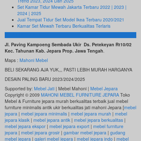
Trend 2023, 2024 Dan 2025
Set Kamar Tidur Mewah Jakarta Terbaru 2022 | 2023 |
2024 | 2025
Jual Tempat Tidur Set Model Ikea Terbaru 2020/2021
Kamar Set Mewah Terbaru Berkualitas Terlaris
ALAMAT KAMI
Jl. Paving Kampoeng Sembada Ukir Ds. Petekeyan Rt10/02
Kec. Tahunan Kab. Jepara Prop. Jawa Tengah
.
Maps :
Mahoni Mebel
BELI SEKARANG AJA YUK,,, PASTI LEBIH MURAH HARGANYA
DESAIN PALING BARU 2023/2024/2025
Supported by:
Mebel Jati
| Mebel Mahoni |
Mebel Jepara
Copyright © 2009
MAHONI MEBEL FURNITURE JEPARA
Toko
Mebel & Furniture jepara murah berkualitas terbaik jual mebel
furniture minimalis antik ukir berkualitas jati mahoni Jepara [
mebel
jepara
|
mebel jepara minimalis
|
mebel jepara murah
|
mebel
jepara klasik
|
mebel jepara antik
|
mebel jepara berkualitas
|
mebel jepara ekspor
|
mebel jepara export
|
mebel furniture
jepara
|
mebel jepara grosir
|
gambar mebel jepara
|
gudang
mebel jepara
|
galeri mebel jepara
|
mebel jepara indo
|
mebel