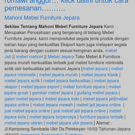
pemesanan……….
Mahoni Mebel Furniture Jepara
Sekilas Tentang Mahoni Mebel Furniture Jepara
Kami
Merupakan Perusahaan yang bergerang di bidang Mebel
Furniture Jepara. kami memproduksi segala jenis produk dengan
bahan kayu yang berkualitas Eksport kami juga melayani segala
jenis barang dengan custom sesuai keinginan anda.
mebel
Jati
||
mebel mahoni
||
Mebel Jepara
Toko Mebel & Furniture
jepara murah berkualitas terbaik jual mebel furniture minimalis
antik ukir berkualitas jati mahoni Jepara [
mebel jepara
|
mebel
jepara minimalis
|
mebel jepara murah
|
mebel jepara klasik
|
mebel jepara antik
|
mebel jepara berkualitas
|
mebel jepara
ekspor
|
mebel jepara export
|
mebel furniture jepara
|
mebel
jepara grosir
|
gambar mebel jepara
|
gudang mebel jepara
|
galeri mebel jepara
|
mebel jepara indo
|
mebel jepara jati
|
mebel
jepara online
|
mebel jepara mewah
|
mebel jati jepara online
|
jual mebel jepara online
|
jual mebel jati jepara online
|
mebel
jepara sofa
|
mebel jepara terpercaya
|
furniture jepara terbaik
|
mebel jepara ukiran
|
mebel jepara ukir jepara
] Alamat :
Jl.Kampoeng Sembada Ukir Ds.Petekeyan 10/02 Tahunan-Jepara
(59423)
Instagram Fazamebel_Furniture