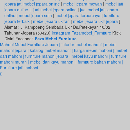
jepara jati
|
mebel jepara online
|
mebel jepara mewah
|
mebel jati
jepara online
|
jual mebel jepara online
|
jual mebel jati jepara
online
|
mebel jepara sofa
|
mebel jepara terpercaya
|
furniture
jepara terbaik
|
mebel jepara ukiran
|
mebel jepara ukir jepara
]
Alamat : Jl.Kampoeng Sembada Ukir Ds.Petekeyan 10/02
Tahunan-Jepara (59423)
Instagram Fazamebel_Furniture
Klick
Disini Facebook
Faza Mebel Furniture
Mahoni Mebel Furniture Jepara | interior mebel mahoni | mebel
mahoni jepara | katalog mebel mahoni | harga mebel mahoni | mebel
dari mahoni | furniture mahoni jepara | mebel kayu mahoni | furniture
mahoni murah | mebel dari kayu mahoni | furniture bahan mahoni |
Furniture jati mahoni