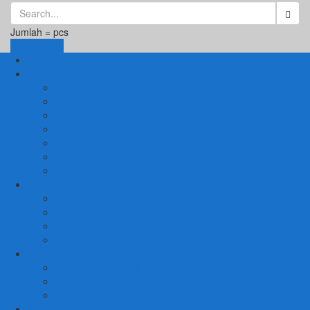
Jumlah =
pcs
Keranjang
Beranda
1. RUANG TAMU
SET KURSI & SOFA TAMU
– Kursi Tamu Jati Belanda
– Kursi Tamu Romawi
– Kursi Tamu Minimalis
– Kursi Tamu Mahoni Mewah
RAK BUKU & PAJANGAN
JAM HIAS
2. RUANG KELUARGA
BUFFET
– Buffet Minimalis
SOFA KELUARGA
KURSI MALAS
3. RUANG MAKAN
SET KURSI MAKAN
– Kursi Makan Mewah
KITCHEN SET
4. RUANG KAMAR TIDUR