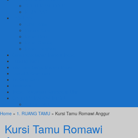
SET TEMPAT TIDUR
MEJA RIAS
LAIN LAIN
Kursi Teras
Macam Kursi
Mebel Retro
Mebel Shabby
Mebel Trembesi
Cara Pemesanan Mahoni Mebel
Hubungi Kami
Informasi Cargo Mahoni Mebel
Syarat & Ketentuan
Tentang Kami
Testimoni
Mebel Petekeyan Kampoeng Ukir
GALERRY MAHONI MEBEL
KURSI TAMU
Home
»
1. RUANG TAMU
» Kursi Tamu Romawi Anggur
Kursi Tamu Romawi