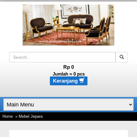
Rp 0
Jumlah =
0
pcs
Keranjang
Home
» Mebel Jepara