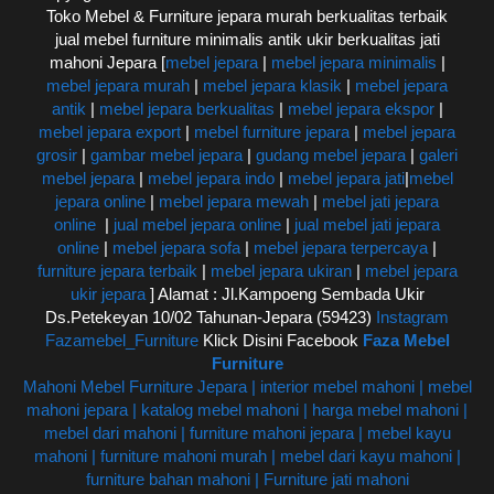
Toko Mebel & Furniture jepara murah berkualitas terbaik
jual mebel furniture minimalis antik ukir berkualitas jati
mahoni Jepara [
mebel jepara
|
mebel jepara minimalis
|
mebel jepara murah
|
mebel jepara klasik
|
mebel jepara
antik
|
mebel jepara berkualitas
|
mebel jepara ekspor
|
mebel jepara export
|
mebel furniture jepara
|
mebel jepara
grosir
|
gambar mebel jepara
|
gudang mebel jepara
|
galeri
mebel jepara
|
mebel jepara indo
|
mebel jepara jati
|
mebel
jepara online
|
mebel jepara mewah
|
mebel jati jepara
online
|
jual mebel jepara online
|
jual mebel jati jepara
online
|
mebel jepara sofa
|
mebel jepara terpercaya
|
furniture jepara terbaik
|
mebel jepara ukiran
|
mebel jepara
ukir jepara
] Alamat : Jl.Kampoeng Sembada Ukir
Ds.Petekeyan 10/02 Tahunan-Jepara (59423)
Instagram
Fazamebel_Furniture
Klick Disini Facebook
Faza Mebel
Furniture
Mahoni Mebel Furniture Jepara | interior mebel mahoni | mebel
mahoni jepara | katalog mebel mahoni | harga mebel mahoni |
mebel dari mahoni | furniture mahoni jepara | mebel kayu
mahoni | furniture mahoni murah | mebel dari kayu mahoni |
furniture bahan mahoni | Furniture jati mahoni