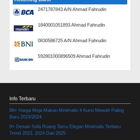
2471787843 A/N Ahmad Fahrudin
1840001051893 Ahmad Fahrudin
0830586725 A/N Ahmad Fahrudin
592801000896509 Ahmad Fahrudin
Info Terbaru
88+ Harga Meja Makan Minimalis 4 Kursi Mewah Paling
Baru 2023/2024
9+ Desain Sofa Ruang Tamu Elegan Minimalis Terbaru
Trend 2023, 2024 Dan 2025