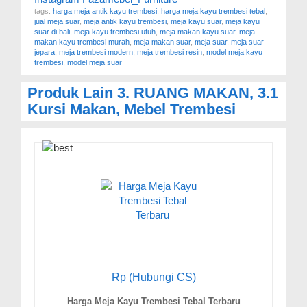
tags:
harga meja antik kayu trembesi
,
harga meja kayu trembesi tebal
,
jual meja suar
,
meja antik kayu trembesi
,
meja kayu suar
,
meja kayu
suar di bali
,
meja kayu trembesi utuh
,
meja makan kayu suar
,
meja
makan kayu trembesi murah
,
meja makan suar
,
meja suar
,
meja suar
jepara
,
meja trembesi modern
,
meja trembesi resin
,
model meja kayu
trembesi
,
model meja suar
Produk Lain
3. RUANG MAKAN
,
3.1
Kursi Makan
,
Mebel Trembesi
Rp (Hubungi CS)
Harga Meja Kayu Trembesi Tebal Terbaru