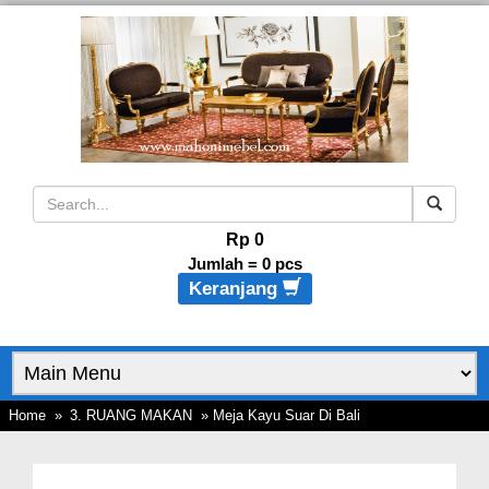
Rp 0
Jumlah =
0
pcs
Keranjang
Home
»
3. RUANG MAKAN
» Meja Kayu Suar Di Bali