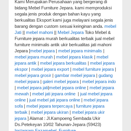
Kami Merupakan Perusahaan yang bergerang di
bidang Mebel Furniture Jepara. kami memproduksi
segala jenis produk dengan bahan kayu yang
berkualitas Eksport kami juga melayani segala jenis
barang dengan custom sesuai keinginan anda.
mebel
Jati
||
mebel mahoni
||
Mebel Jepara
Toko Mebel &
Furniture jepara murah berkualitas terbaik jual mebel
furniture minimalis antik ukir berkualitas jati mahoni
Jepara [
mebel jepara
|
mebel jepara minimalis
|
mebel jepara murah
|
mebel jepara klasik
|
mebel
jepara antik
|
mebel jepara berkualitas
|
mebel jepara
ekspor
|
mebel jepara export
|
mebel furniture jepara
|
mebel jepara grosir
|
gambar mebel jepara
|
gudang
mebel jepara
|
galeri mebel jepara
|
mebel jepara indo
|
mebel jepara jati
|
mebel jepara online
|
mebel jepara
mewah
|
mebel jati jepara online
|
jual mebel jepara
online
|
jual mebel jati jepara online
|
mebel jepara
sofa
|
mebel jepara terpercaya
|
furniture jepara
terbaik
|
mebel jepara ukiran
|
mebel jepara ukir
jepara
] Alamat : Jl.Kampoeng Sembada Ukir
Ds.Petekeyan 10/02 Tahunan-Jepara (59423)
Instagram Fazamebel_Furniture