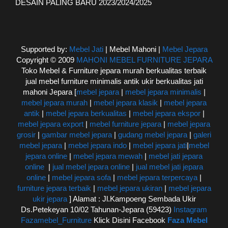
DESAIN PALING BARU 2023/2024/2025
Supported by:
Mebel Jati
| Mebel Mahoni |
Mebel Jepara
Copyright © 2009
MAHONI MEBEL FURNITURE JEPARA
Toko Mebel & Furniture jepara murah berkualitas terbaik
jual mebel furniture minimalis antik ukir berkualitas jati
mahoni Jepara [
mebel jepara
|
mebel jepara minimalis
|
mebel jepara murah
|
mebel jepara klasik
|
mebel jepara
antik
|
mebel jepara berkualitas
|
mebel jepara ekspor
|
mebel jepara export
|
mebel furniture jepara
|
mebel jepara
grosir
|
gambar mebel jepara
|
gudang mebel jepara
|
galeri
mebel jepara
|
mebel jepara indo
|
mebel jepara jati
|
mebel
jepara online
|
mebel jepara mewah
|
mebel jati jepara
online
|
jual mebel jepara online
|
jual mebel jati jepara
online
|
mebel jepara sofa
|
mebel jepara terpercaya
|
furniture jepara terbaik
|
mebel jepara ukiran
|
mebel jepara
ukir jepara
] Alamat : Jl.Kampoeng Sembada Ukir
Ds.Petekeyan 10/02 Tahunan-Jepara (59423)
Instagram
Fazamebel_Furniture
Klick Disini Facebook
Faza Mebel