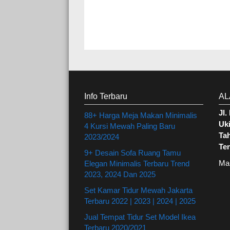
Info Terbaru
AL
Jl
88+ Harga Meja Makan Minimalis
Uki
4 Kursi Mewah Paling Baru
Ta
2023/2024
Te
9+ Desain Sofa Ruang Tamu
Ma
Elegan Minimalis Terbaru Trend
2023, 2024 Dan 2025
Set Kamar Tidur Mewah Jakarta
Terbaru 2022 | 2023 | 2024 | 2025
Jual Tempat Tidur Set Model Ikea
Terbaru 2020/2021