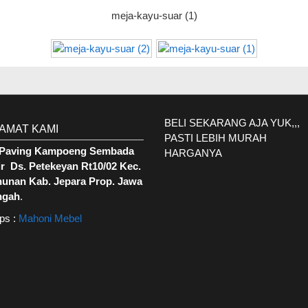
meja-kayu-suar (1)
BELI SEKARANG AJA YUK,,,
AMAT KAMI
PASTI LEBIH MURAH
. Paving Kampoeng Sembada
HARGANYA
r Ds. Petekeyan Rt10/02 Kec.
hunan Kab. Jepara Prop. Jawa
ngah
.
ps :
Mahoni Mebel