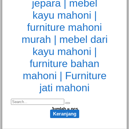
Jumlah =
pcs
Keranjang