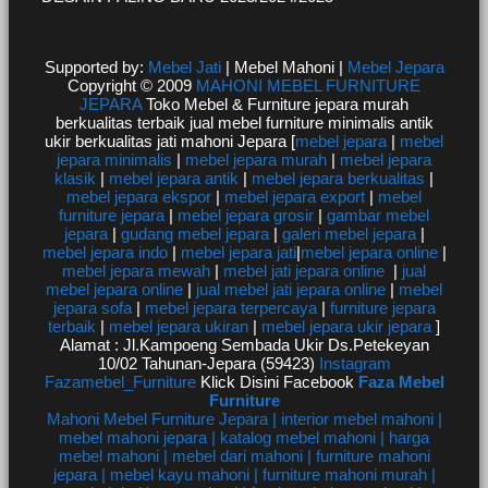
Supported by:
Mebel Jati
| Mebel Mahoni |
Mebel Jepara
Copyright © 2009
MAHONI MEBEL FURNITURE
JEPARA
Toko Mebel & Furniture jepara murah
berkualitas terbaik jual mebel furniture minimalis antik
ukir berkualitas jati mahoni Jepara [
mebel jepara
|
mebel
jepara minimalis
|
mebel jepara murah
|
mebel jepara
klasik
|
mebel jepara antik
|
mebel jepara berkualitas
|
mebel jepara ekspor
|
mebel jepara export
|
mebel
furniture jepara
|
mebel jepara grosir
|
gambar mebel
jepara
|
gudang mebel jepara
|
galeri mebel jepara
|
mebel jepara indo
|
mebel jepara jati
|
mebel jepara online
|
mebel jepara mewah
|
mebel jati jepara online
|
jual
mebel jepara online
|
jual mebel jati jepara online
|
mebel
jepara sofa
|
mebel jepara terpercaya
|
furniture jepara
terbaik
|
mebel jepara ukiran
|
mebel jepara ukir jepara
]
Alamat : Jl.Kampoeng Sembada Ukir Ds.Petekeyan
10/02 Tahunan-Jepara (59423)
Instagram
Fazamebel_Furniture
Klick Disini Facebook
Faza Mebel
Furniture
Mahoni Mebel Furniture Jepara | interior mebel mahoni |
mebel mahoni jepara | katalog mebel mahoni | harga
mebel mahoni | mebel dari mahoni | furniture mahoni
jepara | mebel kayu mahoni | furniture mahoni murah |