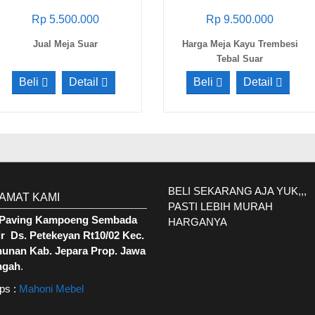
Rp 5.500.000
Rp 9.500.000
Jual Meja Suar
Harga Meja Kayu Trembesi
Tebal Suar
Beli
Detail
Beli
Detail
BELI SEKARANG AJA YUK,,,
AMAT KAMI
PASTI LEBIH MURAH
. Paving Kampoeng Sembada
HARGANYA
r Ds. Petekeyan Rt10/02 Kec.
hunan Kab. Jepara Prop. Jawa
ngah
.
ps :
Mahoni Mebel