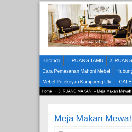
Beranda
1. RUANG TAMU
2. RUAN
Cara Pemesanan Mahoni Mebel
Hubung
Mebel Petekeyan Kampoeng Ukir
GALE
Home
»
3. RUANG MAKAN
» Meja Makan Mewah 
Meja Makan Mewah