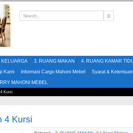
G KELUARGA
3. RUANG MAKAN
4. RUANG KAMAR TID
i Kami
Informasi Cargo Mahoni Mebel
Syarat & Ketentuan
RRY MAHONI MEBEL
4 Kursi
 4 Kursi