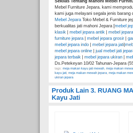
Sekilas Tentang Mahoni Mebel Furnit
Mebel Furniture Jepara. kami memproduk
kami juga melayani segala jenis barang
Mebel Jepara
Toko Mebel & Furniture jepa
berkualitas jati mahoni Jepara [
mebel je
klasik
|
mebel jepara antik
|
mebel jepara
furniture jepara
|
mebel jepara grosir
|
ga
mebel jepara indo
|
mebel jepara jati
|
mebe
mebel jepara online
|
jual mebel jati jepa
jepara terbaik
|
mebel jepara ukiran
|
meb
Ds.Petekeyan 10/02 Tahunan-Jepara (5
tags:
meja makan kayu jati mewah
,
meja makan mewa
kayu jati
,
meja makan mewah jepara
,
meja makan mew
ukiran jepara
Produk Lain
3. RUANG M
Kayu Jati