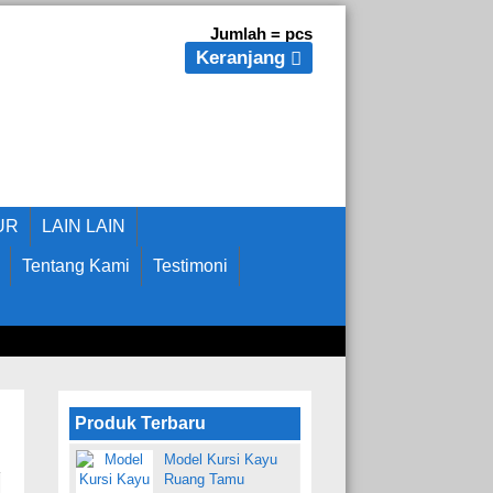
Jumlah =
pcs
Keranjang
UR
LAIN LAIN
Tentang Kami
Testimoni
Produk Terbaru
Model Kursi Kayu
Ruang Tamu