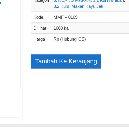
Kategori
3. RUANG MAKAN
,
3.1 Kursi Makan
,
3.2 Kursi Makan Kayu Jati
Kode
MMF – 0169
Di lihat
1608 kali
Harga
Rp (Hubungi CS)