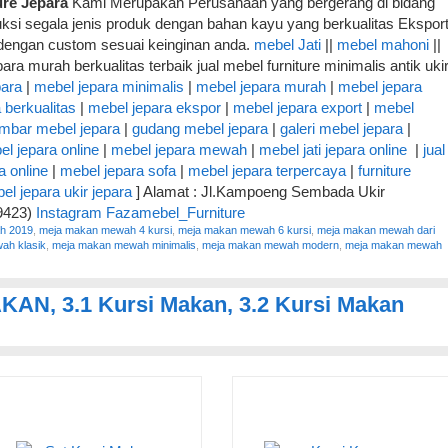
ure Jepara
Kami Merupakan Perusahaan yang bergerang di bidang
si segala jenis produk dengan bahan kayu yang berkualitas Ekspor
 dengan custom sesuai keinginan anda.
mebel Jati
||
mebel mahoni
||
ra murah berkualitas terbaik jual mebel furniture minimalis antik uki
para
|
mebel jepara minimalis
|
mebel jepara murah
|
mebel jepara
 berkualitas
|
mebel jepara ekspor
|
mebel jepara export
|
mebel
mbar mebel jepara
|
gudang mebel jepara
|
galeri mebel jepara
|
l jepara online
|
mebel jepara mewah
|
mebel jati jepara online
|
jual
ra online
|
mebel jepara sofa
|
mebel jepara terpercaya
|
furniture
el jepara ukir jepara
] Alamat : Jl.Kampoeng Sembada Ukir
9423)
Instagram Fazamebel_Furniture
h 2019
,
meja makan mewah 4 kursi
,
meja makan mewah 6 kursi
,
meja makan mewah dari
ah klasik
,
meja makan mewah minimalis
,
meja makan mewah modern
,
meja makan mewah
AKAN
,
3.1 Kursi Makan
,
3.2 Kursi Makan