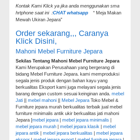
Kontak Kami Klick ya jika anda menggunakan sma
hrtphone saat ini :
CHAT whatsapp
“ Meja Makan
Mewah Ukiran Jepara”
Order sekarang,,, Caranya
Klick Disini,
Mahoni Mebel Furniture Jepara
Sekilas Tentang Mahoni Mebel Furniture Jepara
Kami Merupakan Perusahaan yang bergerang di
bidang Mebel Furniture Jepara. kami memproduksi
segala jenis produk dengan bahan kayu yang
berkualitas Eksport kami juga melayani segala jenis
barang dengan custom sesuai keinginan anda.
mebel
Jati
||
mebel mahoni
||
Mebel Jepara
Toko Mebel &
Furniture jepara murah berkualitas terbaik jual mebel
furniture minimalis antik ukir berkualitas jati mahoni
Jepara [
mebel jepara
|
mebel jepara minimalis
|
mebel jepara murah
|
mebel jepara klasik
|
mebel
jepara antik
|
mebel jepara berkualitas
|
mebel jepara
ekspor
|
mebel jepara export
|
mebel furniture jepara
|