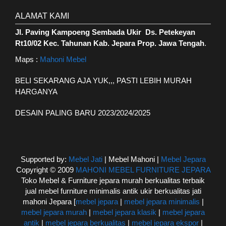
ALAMAT KAMI
Jl. Paving Kampoeng Sembada Ukir Ds. Petekeyan
Rt10/02 Kec. Tahunan Kab. Jepara Prop. Jawa Tengah
.
Maps :
Mahoni Mebel
BELI SEKARANG AJA YUK,,, PASTI LEBIH MURAH
HARGANYA
DESAIN PALING BARU 2023/2024/2025
Supported by:
Mebel Jati
| Mebel Mahoni |
Mebel Jepara
Copyright © 2009
MAHONI MEBEL FURNITURE JEPARA
Toko Mebel & Furniture jepara murah berkualitas terbaik
jual mebel furniture minimalis antik ukir berkualitas jati
mahoni Jepara [
mebel jepara
|
mebel jepara minimalis
|
mebel jepara murah
|
mebel jepara klasik
|
mebel jepara
antik
|
mebel jepara berkualitas
|
mebel jepara ekspor
|