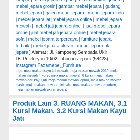
mebel jepara grosir
|
gambar mebel jepara
|
gudang
mebel jepara
|
galeri mebel jepara
|
mebel jepara indo
|
mebel jepara jati
|
mebel jepara online
|
mebel jepara
mewah
|
mebel jati jepara online
|
jual mebel jepara
online
|
jual mebel jati jepara online
|
mebel jepara
sofa
|
mebel jepara terpercaya
|
furniture jepara
terbaik
|
mebel jepara ukiran
|
mebel jepara ukir
jepara
] Alamat : Jl.Kampoeng Sembada Ukir
Ds.Petekeyan 10/02 Tahunan-Jepara (59423)
Instagram Fazamebel_Furniture
tags:
meja makan kayu jati mewah
,
meja makan mewah 2019
,
meja
makan mewah 4 kursi
,
meja makan mewah 6 kursi
,
meja makan
mewah dari kayu jati
,
meja makan mewah jepara
,
meja makan mewah
klasik
,
meja makan mewah minimalis
,
meja makan mewah modern
,
meja makan mewah ukiran jepara
Produk Lain
3. RUANG MAKAN
,
3.1
Kursi Makan
,
3.2 Kursi Makan Kayu
Jati