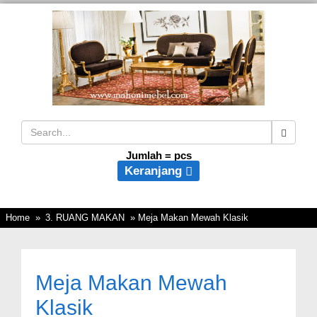
Jumlah =
pcs
Keranjang
Home
»
3. RUANG MAKAN
» Meja Makan Mewah Klasik
Meja Makan Mewah
Klasik