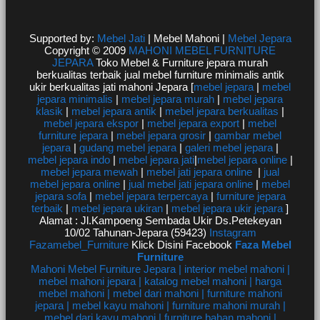
Supported by:
Mebel Jati
| Mebel Mahoni |
Mebel Jepara
Copyright © 2009
MAHONI MEBEL FURNITURE
JEPARA
Toko Mebel & Furniture jepara murah
berkualitas terbaik jual mebel furniture minimalis antik
ukir berkualitas jati mahoni Jepara [
mebel jepara
|
mebel
jepara minimalis
|
mebel jepara murah
|
mebel jepara
klasik
|
mebel jepara antik
|
mebel jepara berkualitas
|
mebel jepara ekspor
|
mebel jepara export
|
mebel
furniture jepara
|
mebel jepara grosir
|
gambar mebel
jepara
|
gudang mebel jepara
|
galeri mebel jepara
|
mebel jepara indo
|
mebel jepara jati
|
mebel jepara online
|
mebel jepara mewah
|
mebel jati jepara online
|
jual
mebel jepara online
|
jual mebel jati jepara online
|
mebel
jepara sofa
|
mebel jepara terpercaya
|
furniture jepara
terbaik
|
mebel jepara ukiran
|
mebel jepara ukir jepara
]
Alamat : Jl.Kampoeng Sembada Ukir Ds.Petekeyan
10/02 Tahunan-Jepara (59423)
Instagram
Fazamebel_Furniture
Klick Disini Facebook
Faza Mebel
Furniture
Mahoni Mebel Furniture Jepara | interior mebel mahoni |
mebel mahoni jepara | katalog mebel mahoni | harga
mebel mahoni | mebel dari mahoni | furniture mahoni
jepara | mebel kayu mahoni | furniture mahoni murah |
mebel dari kayu mahoni | furniture bahan mahoni |