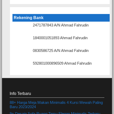
Rekening Bank
2471787843 A/N Ahmad Fahrudin
1840001051893 Ahmad Fahrudin
0830586725 A/N Ahmad Fahrudin
592801000896509 Ahmad Fahrudin
Info Terbaru
88+ Harga Meja Makan Minimalis 4 Kursi Mewah Paling
Baru 2023/2024
9+ Desain Sofa Ruang Tamu Elegan Minimalis Terbaru