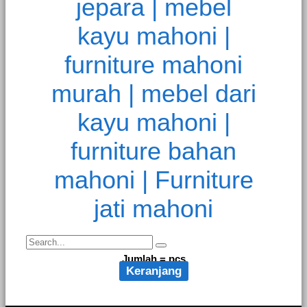
Jumlah =
pcs
Keranjang