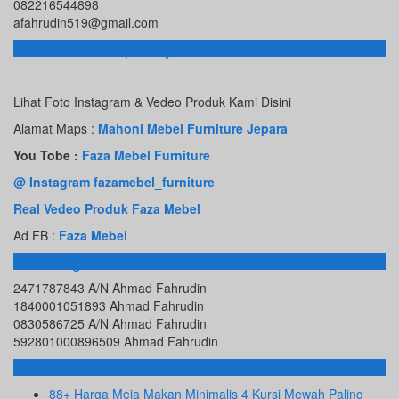
082216544898
afahrudin519@gmail.com
Toko Online Terpercaya
Lihat Foto Instagram & Vedeo Produk Kami Disini
Alamat Maps :
Mahoni Mebel Furniture Jepara
You Tobe :
Faza Mebel Furniture
@ Instagram fazamebel_furniture
Real Vedeo Produk Faza Mebel
Ad FB :
Faza Mebel
Rekening Bank
2471787843 A/N Ahmad Fahrudin
1840001051893 Ahmad Fahrudin
0830586725 A/N Ahmad Fahrudin
592801000896509 Ahmad Fahrudin
Info Terbaru
88+ Harga Meja Makan Minimalis 4 Kursi Mewah Paling