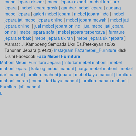
mebel jepara ekspor
|
mebel jepara export
|
mebel furniture
jepara
|
mebel jepara grosir
|
gambar mebel jepara
|
gudang
mebel jepara
|
galeri mebel jepara
|
mebel jepara indo
|
mebel
jepara jati
|
mebel jepara online
|
mebel jepara mewah
|
mebel jati
jepara online
|
jual mebel jepara online
|
jual mebel jati jepara
online
|
mebel jepara sofa
|
mebel jepara terpercaya
|
furniture
jepara terbaik
|
mebel jepara ukiran
|
mebel jepara ukir jepara
]
Alamat : Jl.Kampoeng Sembada Ukir Ds.Petekeyan 10/02
Tahunan-Jepara (59423)
Instagram Fazamebel_Furniture
Klick
Disini Facebook
Faza Mebel Furniture
Mahoni Mebel Furniture Jepara | interior mebel mahoni | mebel
mahoni jepara | katalog mebel mahoni | harga mebel mahoni | mebel
dari mahoni | furniture mahoni jepara | mebel kayu mahoni | furniture
mahoni murah | mebel dari kayu mahoni | furniture bahan mahoni |
Furniture jati mahoni