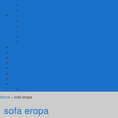
SET TEMPAT TIDUR
MEJA RIAS
LAIN LAIN
Kursi Teras
Macam Kursi
Mebel Retro
Mebel Shabby
Mebel Trembesi
Cara Pemesanan Mahoni Mebel
Hubungi Kami
Informasi Cargo Mahoni Mebel
Syarat & Ketentuan
Tentang Kami
Testimoni
Mebel Petekeyan Kampoeng Ukir
GALERRY MAHONI MEBEL
KURSI TAMU
Home
» sofa eropa
sofa eropa