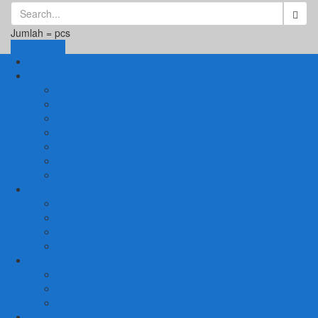
Jumlah =
pcs
Keranjang
Beranda
1. RUANG TAMU
SET KURSI & SOFA TAMU
– Kursi Tamu Jati Belanda
– Kursi Tamu Romawi
– Kursi Tamu Minimalis
– Kursi Tamu Mahoni Mewah
RAK BUKU & PAJANGAN
JAM HIAS
2. RUANG KELUARGA
BUFFET
– Buffet Minimalis
SOFA KELUARGA
KURSI MALAS
3. RUANG MAKAN
SET KURSI MAKAN
– Kursi Makan Mewah
KITCHEN SET
4. RUANG KAMAR TIDUR