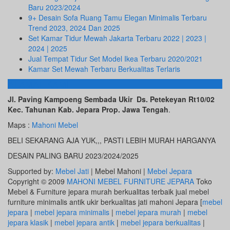
Baru 2023/2024
9+ Desain Sofa Ruang Tamu Elegan Minimalis Terbaru
Trend 2023, 2024 Dan 2025
Set Kamar Tidur Mewah Jakarta Terbaru 2022 | 2023 |
2024 | 2025
Jual Tempat Tidur Set Model Ikea Terbaru 2020/2021
Kamar Set Mewah Terbaru Berkualitas Terlaris
ALAMAT KAMI
Jl. Paving Kampoeng Sembada Ukir Ds. Petekeyan Rt10/02
Kec. Tahunan Kab. Jepara Prop. Jawa Tengah
.
Maps :
Mahoni Mebel
BELI SEKARANG AJA YUK,,, PASTI LEBIH MURAH HARGANYA
DESAIN PALING BARU 2023/2024/2025
Supported by:
Mebel Jati
| Mebel Mahoni |
Mebel Jepara
Copyright © 2009
MAHONI MEBEL FURNITURE JEPARA
Toko
Mebel & Furniture jepara murah berkualitas terbaik jual mebel
furniture minimalis antik ukir berkualitas jati mahoni Jepara [
mebel
jepara
|
mebel jepara minimalis
|
mebel jepara murah
|
mebel
jepara klasik
|
mebel jepara antik
|
mebel jepara berkualitas
|