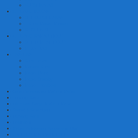
KURSI MALAS
3. RUANG MAKAN
SET KURSI MAKAN
– Kursi Makan Mewah
KITCHEN SET
4. RUANG KAMAR TIDUR
SET TEMPAT TIDUR
MEJA RIAS
LAIN LAIN
Kursi Teras
Macam Kursi
Mebel Retro
Mebel Shabby
Mebel Trembesi
Cara Pemesanan Mahoni Mebel
Hubungi Kami
Informasi Cargo Mahoni Mebel
Syarat & Ketentuan
Tentang Kami
Testimoni
Mebel Petekeyan Kampoeng Ukir
GALERRY MAHONI MEBEL