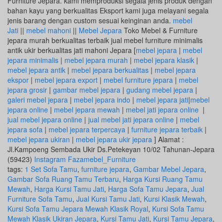
Furniture Jepara. kami memproduksi segala jenis produk dengan
bahan kayu yang berkualitas Eksport kami juga melayani segala
jenis barang dengan custom sesuai keinginan anda.
mebel
Jati
||
mebel mahoni
||
Mebel Jepara
Toko Mebel & Furniture
jepara murah berkualitas terbaik jual mebel furniture minimalis
antik ukir berkualitas jati mahoni Jepara [
mebel jepara
|
mebel
jepara minimalis
|
mebel jepara murah
|
mebel jepara klasik
|
mebel jepara antik
|
mebel jepara berkualitas
|
mebel jepara
ekspor
|
mebel jepara export
|
mebel furniture jepara
|
mebel
jepara grosir
|
gambar mebel jepara
|
gudang mebel jepara
|
galeri mebel jepara
|
mebel jepara indo
|
mebel jepara jati
|
mebel
jepara online
|
mebel jepara mewah
|
mebel jati jepara online
|
jual mebel jepara online
|
jual mebel jati jepara online
|
mebel
jepara sofa
|
mebel jepara terpercaya
|
furniture jepara terbaik
|
mebel jepara ukiran
|
mebel jepara ukir jepara
] Alamat :
Jl.Kampoeng Sembada Ukir Ds.Petekeyan 10/02 Tahunan-Jepara
(59423)
Instagram Fazamebel_Furniture
tags:
1 Set Sofa Tamu
,
furniture jepara
,
Gambar Mebel Jepara
,
Gambar Sofa Ruang Tamu Terbaru
,
Harga Kursi Ruang Tamu
Mewah
,
Harga Kursi Tamu Jati
,
Harga Sofa Tamu Jepara
,
Jual
Furniture Sofa Tamu
,
Jual Kursi Tamu Jati
,
Kursi Klasik Mewah
,
Kursi Sofa Tamu Jepara Mewah Klasik Royal
,
Kursi Sofa Tamu
Mewah Klasik Ukiran Jepara
,
Kursi Tamu Jati
,
Kursi Tamu Jepara
,