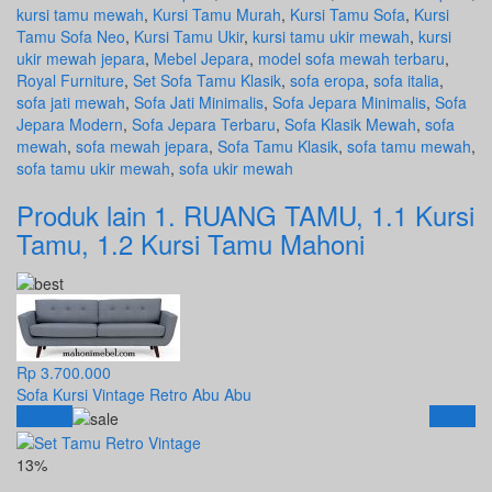
kursi tamu mewah
,
Kursi Tamu Murah
,
Kursi Tamu Sofa
,
Kursi
Tamu Sofa Neo
,
Kursi Tamu Ukir
,
kursi tamu ukir mewah
,
kursi
ukir mewah jepara
,
Mebel Jepara
,
model sofa mewah terbaru
,
Royal Furniture
,
Set Sofa Tamu Klasik
,
sofa eropa
,
sofa italia
,
sofa jati mewah
,
Sofa Jati Minimalis
,
Sofa Jepara Minimalis
,
Sofa
Jepara Modern
,
Sofa Jepara Terbaru
,
Sofa Klasik Mewah
,
sofa
mewah
,
sofa mewah jepara
,
Sofa Tamu Klasik
,
sofa tamu mewah
,
sofa tamu ukir mewah
,
sofa ukir mewah
Produk lain
1. RUANG TAMU
,
1.1 Kursi
Tamu
,
1.2 Kursi Tamu Mahoni
Rp 3.700.000
Sofa Kursi Vintage Retro Abu Abu
Email
SMS
13%