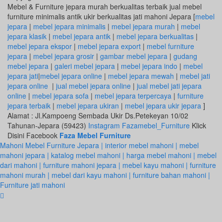
Mebel & Furniture jepara murah berkualitas terbaik jual mebel
furniture minimalis antik ukir berkualitas jati mahoni Jepara [
mebel
jepara
|
mebel jepara minimalis
|
mebel jepara murah
|
mebel
jepara klasik
|
mebel jepara antik
|
mebel jepara berkualitas
|
mebel jepara ekspor
|
mebel jepara export
|
mebel furniture
jepara
|
mebel jepara grosir
|
gambar mebel jepara
|
gudang
mebel jepara
|
galeri mebel jepara
|
mebel jepara indo
|
mebel
jepara jati
|
mebel jepara online
|
mebel jepara mewah
|
mebel jati
jepara online
|
jual mebel jepara online
|
jual mebel jati jepara
online
|
mebel jepara sofa
|
mebel jepara terpercaya
|
furniture
jepara terbaik
|
mebel jepara ukiran
|
mebel jepara ukir jepara
]
Alamat : Jl.Kampoeng Sembada Ukir Ds.Petekeyan 10/02
Tahunan-Jepara (59423)
Instagram Fazamebel_Furniture
Klick
Disini Facebook
Faza Mebel Furniture
Mahoni Mebel Furniture Jepara | interior mebel mahoni | mebel
mahoni jepara | katalog mebel mahoni | harga mebel mahoni | mebel
dari mahoni | furniture mahoni jepara | mebel kayu mahoni | furniture
mahoni murah | mebel dari kayu mahoni | furniture bahan mahoni |
Furniture jati mahoni