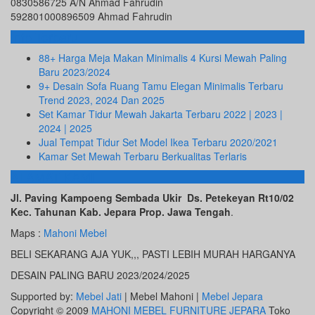
0830586725 A/N Ahmad Fahrudin
592801000896509 Ahmad Fahrudin
Info Terbaru
88+ Harga Meja Makan Minimalis 4 Kursi Mewah Paling
Baru 2023/2024
9+ Desain Sofa Ruang Tamu Elegan Minimalis Terbaru
Trend 2023, 2024 Dan 2025
Set Kamar Tidur Mewah Jakarta Terbaru 2022 | 2023 |
2024 | 2025
Jual Tempat Tidur Set Model Ikea Terbaru 2020/2021
Kamar Set Mewah Terbaru Berkualitas Terlaris
ALAMAT KAMI
Jl. Paving Kampoeng Sembada Ukir Ds. Petekeyan Rt10/02
Kec. Tahunan Kab. Jepara Prop. Jawa Tengah
.
Maps :
Mahoni Mebel
BELI SEKARANG AJA YUK,,, PASTI LEBIH MURAH HARGANYA
DESAIN PALING BARU 2023/2024/2025
Supported by:
Mebel Jati
| Mebel Mahoni |
Mebel Jepara
Copyright © 2009
MAHONI MEBEL FURNITURE JEPARA
Toko