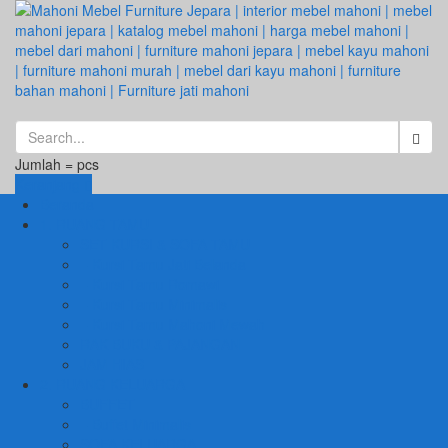
Jumlah =
pcs
Keranjang
Beranda
1. RUANG TAMU
SET KURSI & SOFA TAMU
– Kursi Tamu Jati Belanda
– Kursi Tamu Romawi
– Kursi Tamu Minimalis
– Kursi Tamu Mahoni Mewah
RAK BUKU & PAJANGAN
JAM HIAS
2. RUANG KELUARGA
BUFFET
– Buffet Minimalis
SOFA KELUARGA