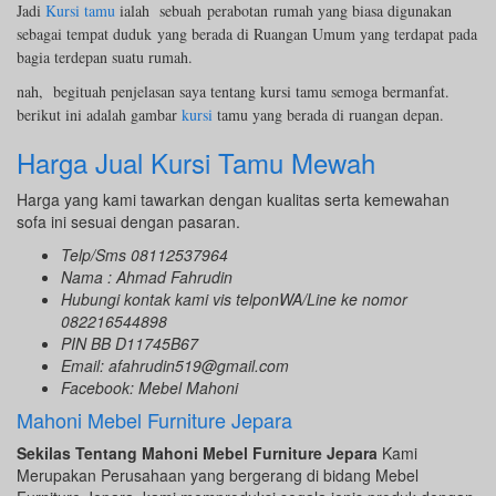
Jadi
Kursi tamu
ialah
sebuah perabotan rumah yang biasa digunakan
sebagai tempat duduk
yang berada di Ruangan Umum yang terdapat pada
bagia terdepan suatu rumah.
nah, begituah penjelasan saya tentang kursi tamu semoga bermanfat.
berikut ini adalah gambar
kursi
tamu yang berada di ruangan depan.
Harga Jual Kursi
Tamu Mewah
Harga yang kami tawarkan dengan kualitas serta kemewahan
sofa ini sesuai dengan pasaran.
Telp/Sms 08112537964
Nama : Ahmad Fahrudin
Hubungi kontak kami vis telponWA/Line ke nomor
082216544898
PIN BB D11745B67
Email: afahrudin519@gmail.com
Facebook: Mebel Mahoni
Mahoni Mebel Furniture Jepara
Sekilas Tentang Mahoni Mebel Furniture Jepara
Kami
Merupakan Perusahaan yang bergerang di bidang Mebel