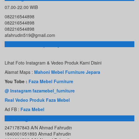
07.00-22.00 WIB
082216544898
082216544898
082216544898
afahrudin519@gmail.com
Toko Online Terpercaya
Lihat Foto Instagram & Vedeo Produk Kami Disini
Alamat Maps :
Mahoni Mebel Furniture Jepara
You Tobe :
Faza Mebel Furniture
@ Instagram fazamebel_furniture
Real Vedeo Produk Faza Mebel
Ad FB :
Faza Mebel
Rekening Bank
2471787843 A/N Ahmad Fahrudin
1840001051893 Ahmad Fahrudin