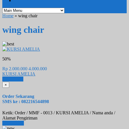
GALERRY MAHONI MEBEL
Home
» wing chair
wing chair
50%
Rp 2.000.000
4.000.000
KURSI AMELIA
Email
SMS
×
Order Sekarang
SMS ke : 082216544898
Ketik: Order / MMF - 0013 / KURSI AMELIA / Nama anda /
Alamat Pengiriman
Lihat Detail