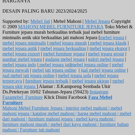
HARGANYA
DESAIN PALING BARU 2023/2024/2025
Supported by:
Mebel Jati
| Mebel Mahoni |
Mebel Jepara
Copyright
© 2009
MAHONI MEBEL FURNITURE JEPARA
Toko Mebel &
Furniture jepara murah berkualitas terbaik jual mebel furniture
minimalis antik ukir berkualitas jati mahoni Jepara [
mebel jepara
|
mebel jepara minimalis
|
mebel jepara murah
|
mebel jepara klasik
|
mebel jepara antik
|
mebel jepara berkualitas
|
mebel jepara ekspor
|
mebel jepara export
|
mebel furniture jepara
|
mebel jepara grosir
|
gambar mebel jepara
|
gudang mebel jepara
|
galeri mebel jepara
|
mebel jepara indo
|
mebel jepara jati
|
mebel jepara online
|
mebel
jepara mewah
|
mebel jati jepara online
|
jual mebel jepara online
|
jual mebel jati jepara online
|
mebel jepara sofa
|
mebel jepara
terpercaya
|
furniture jepara terbaik
|
mebel jepara ukiran
|
mebel
jepara ukir jepara
] Alamat : Jl.Kampoeng Sembada Ukir
Ds.Petekeyan 10/02 Tahunan-Jepara (59423)
Instagram
Fazamebel_Furniture
Klick Disini Facebook
Faza Mebel
Furniture
Mahoni Mebel Furniture Jepara | interior mebel mahoni | mebel
mahoni jepara | katalog mebel mahoni | harga mebel mahoni | mebel
dari mahoni | furniture mahoni jepara | mebel kayu mahoni |
furniture mahoni murah | mebel dari kayu mahoni | furniture bahan
mahoni | Furniture jati mahoni