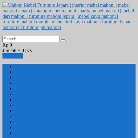
Rp 0
Jumlah =
0
pcs
Keranjang
Beranda
1. RUANG TAMU
2. RUANG KELUARGA
3. RUANG MAKAN
4. RUANG KAMAR TIDUR
LAIN LAIN
Cara Pemesanan Mahoni Mebel
Hubungi Kami
Informasi Cargo Mahoni Mebel
Syarat & Ketentuan
Tentang Kami
Testimoni
Mebel Petekeyan Kampoeng Ukir