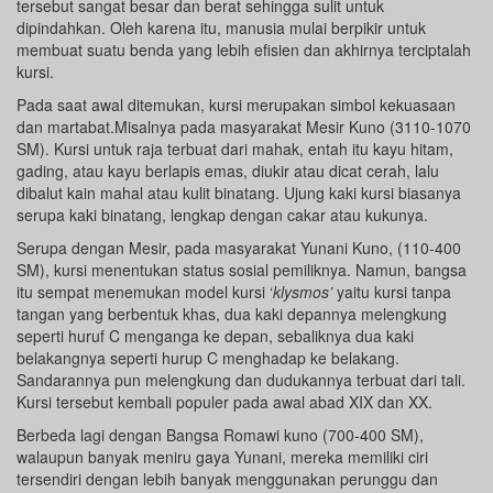
tersebut sangat besar dan berat sehingga sulit untuk
dipindahkan. Oleh karena itu, manusia mulai berpikir untuk
membuat suatu benda yang lebih efisien dan akhirnya terciptalah
kursi.
Pada saat awal ditemukan, kursi merupakan simbol kekuasaan
dan martabat.Misalnya pada masyarakat Mesir Kuno (3110-1070
SM). Kursi untuk raja terbuat dari mahak, entah itu kayu hitam,
gading, atau kayu berlapis emas, diukir atau dicat cerah, lalu
dibalut kain mahal atau kulit binatang. Ujung kaki kursi biasanya
serupa kaki binatang, lengkap dengan cakar atau kukunya.
Serupa dengan Mesir, pada masyarakat Yunani Kuno, (110-400
SM), kursi menentukan status sosial pemiliknya. Namun, bangsa
itu sempat menemukan model kursi ‘
klysmos’
yaitu kursi tanpa
tangan yang berbentuk khas, dua kaki depannya melengkung
seperti huruf C menganga ke depan, sebaliknya dua kaki
belakangnya seperti hurup C menghadap ke belakang.
Sandarannya pun melengkung dan dudukannya terbuat dari tali.
Kursi tersebut kembali populer pada awal abad XIX dan XX.
Berbeda lagi dengan Bangsa Romawi kuno (700-400 SM),
walaupun banyak meniru gaya Yunani, mereka memiliki ciri
tersendiri dengan lebih banyak menggunakan perunggu dan