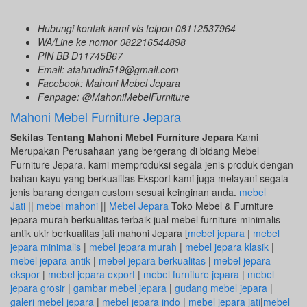
Hubungi kontak kami vis telpon 08112537964
WA/Line ke nomor 082216544898
PIN BB D11745B67
Email: afahrudin519@gmail.com
Facebook: Mahoni Mebel Jepara
Fenpage: @MahoniMebelFurniture
Mahoni Mebel Furniture Jepara
Sekilas Tentang Mahoni Mebel Furniture Jepara
Kami
Merupakan Perusahaan yang bergerang di bidang Mebel
Furniture Jepara. kami memproduksi segala jenis produk dengan
bahan kayu yang berkualitas Eksport kami juga melayani segala
jenis barang dengan custom sesuai keinginan anda.
mebel
Jati
||
mebel mahoni
||
Mebel Jepara
Toko Mebel & Furniture
jepara murah berkualitas terbaik jual mebel furniture minimalis
antik ukir berkualitas jati mahoni Jepara [
mebel jepara
|
mebel
jepara minimalis
|
mebel jepara murah
|
mebel jepara klasik
|
mebel jepara antik
|
mebel jepara berkualitas
|
mebel jepara
ekspor
|
mebel jepara export
|
mebel furniture jepara
|
mebel
jepara grosir
|
gambar mebel jepara
|
gudang mebel jepara
|
galeri mebel jepara
|
mebel jepara indo
|
mebel jepara jati
|
mebel