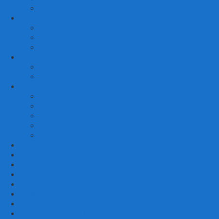
KURSI MALAS
3. RUANG MAKAN
SET KURSI MAKAN
– Kursi Makan Mewah
KITCHEN SET
4. RUANG KAMAR TIDUR
SET TEMPAT TIDUR
MEJA RIAS
LAIN LAIN
Kursi Teras
Macam Kursi
Mebel Retro
Mebel Shabby
Mebel Trembesi
Cara Pemesanan Mahoni Mebel
Hubungi Kami
Informasi Cargo Mahoni Mebel
Syarat & Ketentuan
Tentang Kami
Testimoni
Mebel Petekeyan Kampoeng Ukir
GALERRY MAHONI MEBEL