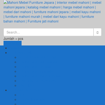
Jumlah =
pcs
Keranjang
Beranda
1. RUANG TAMU
SET KURSI & SOFA TAMU
– Kursi Tamu Jati Belanda
– Kursi Tamu Romawi
– Kursi Tamu Minimalis
– Kursi Tamu Mahoni Mewah
RAK BUKU & PAJANGAN
JAM HIAS
2. RUANG KELUARGA
BUFFET
– Buffet Minimalis
SOFA KELUARGA