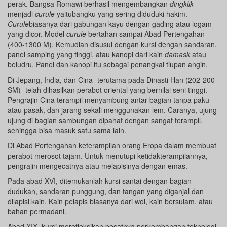
perak. Bangsa Romawi berhasil mengembangkan
dingklik
menjadi
curule
yaitubangku yang sering diduduki hakim.
Curule
biasanya dari gabungan kayu dengan gading atau logam
yang dicor. Model
curule
bertahan sampai Abad Pertengahan
(400-1300 M). Kemudian disusul dengan kursi dengan sandaran,
panel samping yang tinggi, atau kanopi dari kain
damask
atau
beludru. Panel dan kanopi itu sebagai penangkal tiupan angin.
Di Jepang, India, dan Cina -terutama pada Dinasti Han (202-200
SM)- telah dihasilkan perabot oriental yang bernilai seni tinggi.
Pengrajin Cina terampil menyambung antar bagian tanpa paku
atau pasak, dan jarang sekali menggunakan lem. Caranya, ujung-
ujung di bagian sambungan dipahat dengan sangat terampil,
sehingga bisa masuk satu sama lain.
Di Abad Pertengahan keterampilan orang Eropa dalam membuat
perabot merosot tajam. Untuk menutupi ketidakterampilannya,
pengrajin mengecatnya atau melapisinya dengan emas.
Pada abad XVI, ditemukanlah kursi santai dengan bagian
dudukan, sandaran punggung, dan tangan yang diganjal dan
dilapisi kain. Kain pelapis biasanya dari wol, kain bersulam, atau
bahan permadani.
Abad XIX, kursi merefleksikan pesatnya perkembangan teknologi.