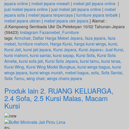
jepara online
|
mebel jepara mewah
|
mebel jati jepara online
|
jual mebel jepara online
|
jual mebel jati jepara online
|
mebel
jepara sofa
|
mebel jepara terpercaya
|
furniture jepara terbaik
|
mebel jepara ukiran
|
mebel jepara ukir jepara
] Alamat :
Jl.Kampoeng Sembada Ukir Ds.Petekeyan 10/02 Tahunan-Jepara
(59423)
Instagram Fazamebel_Furniture
tags:
Armchair
,
Daftar Harga Mebel Jepara
,
faza jepara
,
faza
mebel
,
furniture mahoni
,
Harga Kursi
,
harga kursi wings
,
kursi
,
Kursi Jati
,
kursi jati jepara
,
Kursi Jepara
,
Kursi Jepara< Jual Kursi
,
kursi mahoni
,
kursi santai
,
kursi sayap
,
Kursi Sofa
,
Kursi Sofa
Amelia
,
kursi sofa jati
,
Kursi Sofa Jepara
,
kursi tamu
,
kursi teras
,
Kursi Wing
,
Kursi Wing Model Bungkus
,
kursi wings bagus
,
kursi
wings jepara
,
kursi wings murah
,
mebel bagus
,
sofa
,
Sofa Santai
,
Sofa Tamu
,
wing chair
,
wings chairs jepara
Produk lain
2. RUANG KELUARGA
,
2.4 Sofa
,
2.5 Kursi Malas
,
Macam
Kursi
8%