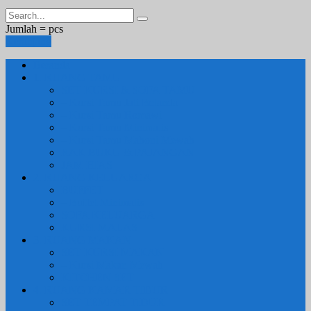
Jumlah =
pcs
Keranjang
Beranda
1. RUANG TAMU
SET KURSI & SOFA TAMU
– Kursi Tamu Jati Belanda
– Kursi Tamu Romawi
– Kursi Tamu Minimalis
– Kursi Tamu Mahoni Mewah
RAK BUKU & PAJANGAN
JAM HIAS
2. RUANG KELUARGA
BUFFET
– Buffet Minimalis
SOFA KELUARGA
KURSI MALAS
3. RUANG MAKAN
SET KURSI MAKAN
– Kursi Makan Mewah
KITCHEN SET
4. RUANG KAMAR TIDUR
SET TEMPAT TIDUR