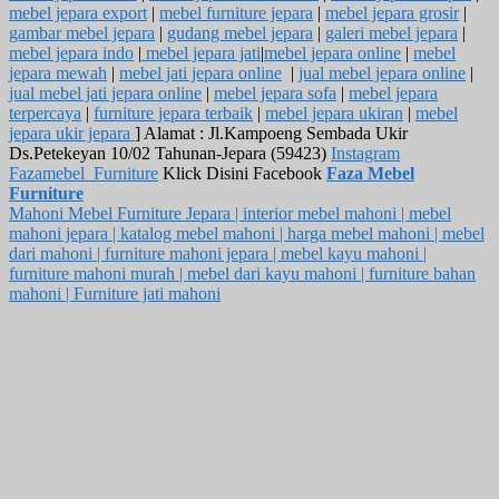
mebel jepara export
|
mebel furniture jepara
|
mebel jepara grosir
|
gambar mebel jepara
|
gudang mebel jepara
|
galeri mebel jepara
|
mebel jepara indo
|
mebel jepara jati
|
mebel jepara online
|
mebel
jepara mewah
|
mebel jati jepara online
|
jual mebel jepara online
|
jual mebel jati jepara online
|
mebel jepara sofa
|
mebel jepara
terpercaya
|
furniture jepara terbaik
|
mebel jepara ukiran
|
mebel
jepara ukir jepara
] Alamat : Jl.Kampoeng Sembada Ukir
Ds.Petekeyan 10/02 Tahunan-Jepara (59423)
Instagram
Fazamebel_Furniture
Klick Disini Facebook
Faza Mebel
Furniture
Mahoni Mebel Furniture Jepara | interior mebel mahoni | mebel
mahoni jepara | katalog mebel mahoni | harga mebel mahoni | mebel
dari mahoni | furniture mahoni jepara | mebel kayu mahoni |
furniture mahoni murah | mebel dari kayu mahoni | furniture bahan
mahoni | Furniture jati mahoni