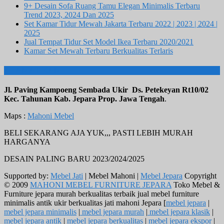
9+ Desain Sofa Ruang Tamu Elegan Minimalis Terbaru
Trend 2023, 2024 Dan 2025
Set Kamar Tidur Mewah Jakarta Terbaru 2022 | 2023 | 2024 |
2025
Jual Tempat Tidur Set Model Ikea Terbaru 2020/2021
Kamar Set Mewah Terbaru Berkualitas Terlaris
ALAMAT KAMI
Jl. Paving Kampoeng Sembada Ukir Ds. Petekeyan Rt10/02
Kec. Tahunan Kab. Jepara Prop. Jawa Tengah
.
Maps :
Mahoni Mebel
BELI SEKARANG AJA YUK,,, PASTI LEBIH MURAH
HARGANYA
DESAIN PALING BARU 2023/2024/2025
Supported by:
Mebel Jati
| Mebel Mahoni |
Mebel Jepara
Copyright
© 2009
MAHONI MEBEL FURNITURE JEPARA
Toko Mebel &
Furniture jepara murah berkualitas terbaik jual mebel furniture
minimalis antik ukir berkualitas jati mahoni Jepara [
mebel jepara
|
mebel jepara minimalis
|
mebel jepara murah
|
mebel jepara klasik
|
mebel jepara antik
|
mebel jepara berkualitas
|
mebel jepara ekspor
|