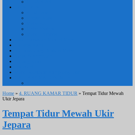
MEJA RIAS
LAIN LAIN
Kursi Teras
Macam Kursi
Mebel Retro
Mebel Shabby
Mebel Trembesi
Cara Pemesanan Mahoni Mebel
Hubungi Kami
Informasi Cargo Mahoni Mebel
Syarat & Ketentuan
Tentang Kami
Testimoni
Mebel Petekeyan Kampoeng Ukir
GALERRY MAHONI MEBEL
KURSI TAMU
Home
»
4. RUANG KAMAR TIDUR
» Tempat Tidur Mewah
Ukir Jepara
Tempat Tidur Mewah Ukir
Jepara