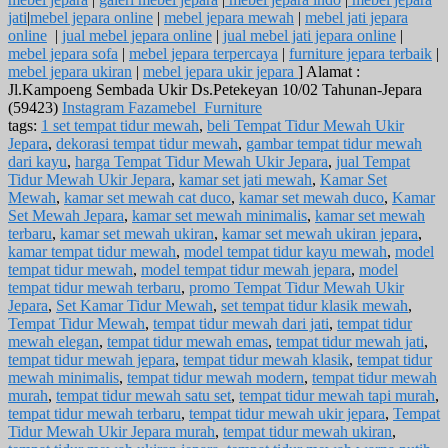
jati
|
mebel jepara online
|
mebel jepara mewah
|
mebel jati jepara
online
|
jual mebel jepara online
|
jual mebel jati jepara online
|
mebel jepara sofa
|
mebel jepara terpercaya
|
furniture jepara terbaik
|
mebel jepara ukiran
|
mebel jepara ukir jepara
] Alamat :
Jl.Kampoeng Sembada Ukir Ds.Petekeyan 10/02 Tahunan-Jepara
(59423)
Instagram Fazamebel_Furniture
tags:
1 set tempat tidur mewah
,
beli Tempat Tidur Mewah Ukir
Jepara
,
dekorasi tempat tidur mewah
,
gambar tempat tidur mewah
dari kayu
,
harga Tempat Tidur Mewah Ukir Jepara
,
jual Tempat
Tidur Mewah Ukir Jepara
,
kamar set jati mewah
,
Kamar Set
Mewah
,
kamar set mewah cat duco
,
kamar set mewah duco
,
Kamar
Set Mewah Jepara
,
kamar set mewah minimalis
,
kamar set mewah
terbaru
,
kamar set mewah ukiran
,
kamar set mewah ukiran jepara
,
kamar tempat tidur mewah
,
model tempat tidur kayu mewah
,
model
tempat tidur mewah
,
model tempat tidur mewah jepara
,
model
tempat tidur mewah terbaru
,
promo Tempat Tidur Mewah Ukir
Jepara
,
Set Kamar Tidur Mewah
,
set tempat tidur klasik mewah
,
Tempat Tidur Mewah
,
tempat tidur mewah dari jati
,
tempat tidur
mewah elegan
,
tempat tidur mewah emas
,
tempat tidur mewah jati
,
tempat tidur mewah jepara
,
tempat tidur mewah klasik
,
tempat tidur
mewah minimalis
,
tempat tidur mewah modern
,
tempat tidur mewah
murah
,
tempat tidur mewah satu set
,
tempat tidur mewah tapi murah
,
tempat tidur mewah terbaru
,
tempat tidur mewah ukir jepara
,
Tempat
Tidur Mewah Ukir Jepara murah
,
tempat tidur mewah ukiran
,