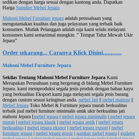
sedikan dengan harga sesuai dengan kantong anda. Dapatkan
Harga
Supplier Mebel Jepara
Mahoni Mebel Furniture jepara
adalah perusahaan yang
mengutamakan kualitas dan juga pelayanan yang terbaik baik
konsumen. Mutlak Pelanggan adalah raja kami selalu melayani
konsumen kami semaximal mungkin. ” Tempat Tidur Mewah Ukir
Jepara”
Order sekarang,,, Caranya Klick Disini,,,,,,,,,,,,
Mahoni Mebel Furniture Jepara
Sekilas Tentang Mahoni Mebel Furniture Jepara
Kami
Merupakan Perusahaan yang bergerang di bidang Mebel Furniture
Jepara. kami memproduksi segala jenis produk dengan bahan kayu
yang berkualitas Eksport kami juga melayani segala jenis barang
dengan custom sesuai keinginan anda.
mebel Jati
||
mebel mahoni
||
Mebel Jepara
Toko Mebel & Furniture jepara murah berkualitas
terbaik jual mebel furniture minimalis antik ukir berkualitas jati
mahoni Jepara [
mebel jepara
|
mebel jepara minimalis
|
mebel jepara
murah
|
mebel jepara klasik
|
mebel jepara antik
|
mebel jepara
berkualitas
|
mebel jepara ekspor
|
mebel jepara export
|
mebel
furniture jepara
|
mebel jepara grosir
|
gambar mebel jepara
|
gudang
mebel jepara
|
galeri mebel jepara
|
mebel jepara indo
|
mebel jepara