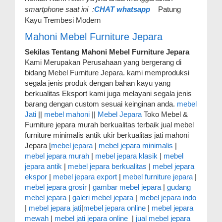
smartphone saat ini :
CHAT whatsapp
Patung
Kayu Trembesi Modern
Mahoni Mebel Furniture Jepara
Sekilas Tentang Mahoni Mebel Furniture Jepara
Kami Merupakan Perusahaan yang bergerang di
bidang Mebel Furniture Jepara. kami memproduksi
segala jenis produk dengan bahan kayu yang
berkualitas Eksport kami juga melayani segala jenis
barang dengan custom sesuai keinginan anda.
mebel
Jati
||
mebel mahoni
||
Mebel Jepara
Toko Mebel &
Furniture jepara murah berkualitas terbaik jual mebel
furniture minimalis antik ukir berkualitas jati mahoni
Jepara [
mebel jepara
|
mebel jepara minimalis
|
mebel jepara murah
|
mebel jepara klasik
|
mebel
jepara antik
|
mebel jepara berkualitas
|
mebel jepara
ekspor
|
mebel jepara export
|
mebel furniture jepara
|
mebel jepara grosir
|
gambar mebel jepara
|
gudang
mebel jepara
|
galeri mebel jepara
|
mebel jepara indo
|
mebel jepara jati
|
mebel jepara online
|
mebel jepara
mewah
|
mebel jati jepara online
|
jual mebel jepara