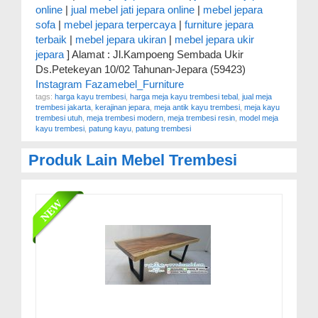
online
|
jual mebel jati jepara online
|
mebel jepara
sofa
|
mebel jepara terpercaya
|
furniture jepara
terbaik
|
mebel jepara ukiran
|
mebel jepara ukir
jepara
] Alamat : Jl.Kampoeng Sembada Ukir
Ds.Petekeyan 10/02 Tahunan-Jepara (59423)
Instagram Fazamebel_Furniture
tags:
harga kayu trembesi
,
harga meja kayu trembesi tebal
,
jual meja
trembesi jakarta
,
kerajinan jepara
,
meja antik kayu trembesi
,
meja kayu
trembesi utuh
,
meja trembesi modern
,
meja trembesi resin
,
model meja
kayu trembesi
,
patung kayu
,
patung trembesi
Produk Lain
Mebel Trembesi