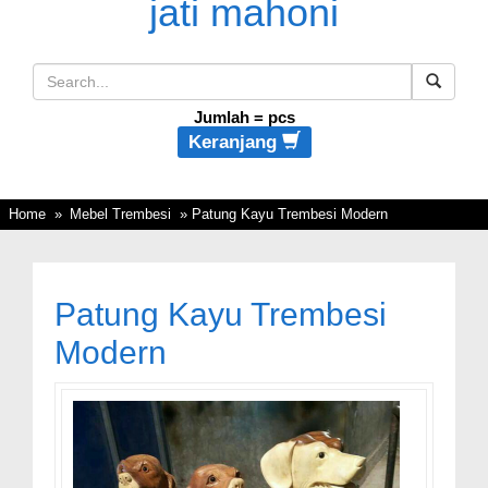
Jumlah =
pcs
Keranjang
Home
»
Mebel Trembesi
» Patung Kayu Trembesi Modern
Patung Kayu Trembesi
Modern