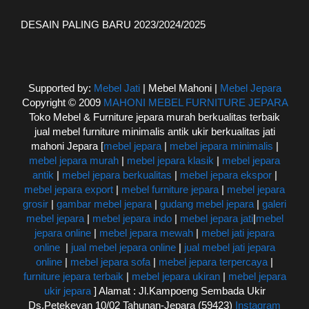
DESAIN PALING BARU 2023/2024/2025
Supported by:
Mebel Jati
| Mebel Mahoni |
Mebel Jepara
Copyright © 2009
MAHONI MEBEL FURNITURE JEPARA
Toko Mebel & Furniture jepara murah berkualitas terbaik
jual mebel furniture minimalis antik ukir berkualitas jati
mahoni Jepara [
mebel jepara
|
mebel jepara minimalis
|
mebel jepara murah
|
mebel jepara klasik
|
mebel jepara
antik
|
mebel jepara berkualitas
|
mebel jepara ekspor
|
mebel jepara export
|
mebel furniture jepara
|
mebel jepara
grosir
|
gambar mebel jepara
|
gudang mebel jepara
|
galeri
mebel jepara
|
mebel jepara indo
|
mebel jepara jati
|
mebel
jepara online
|
mebel jepara mewah
|
mebel jati jepara
online
|
jual mebel jepara online
|
jual mebel jati jepara
online
|
mebel jepara sofa
|
mebel jepara terpercaya
|
furniture jepara terbaik
|
mebel jepara ukiran
|
mebel jepara
ukir jepara
] Alamat : Jl.Kampoeng Sembada Ukir
Ds.Petekeyan 10/02 Tahunan-Jepara (59423)
Instagram