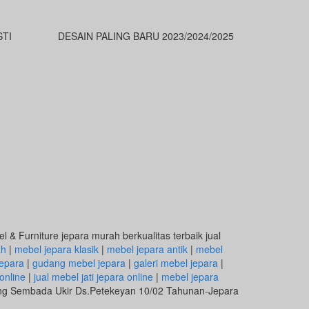
STI
DESAIN PALING BARU 2023/2024/2025
 & Furniture jepara murah berkualitas terbaik jual
ah
|
mebel jepara klasik
|
mebel jepara antik
|
mebel
epara
|
gudang mebel jepara
|
galeri mebel jepara
|
online
|
jual mebel jati jepara online
|
mebel jepara
eng Sembada Ukir Ds.Petekeyan 10/02 Tahunan-Jepara