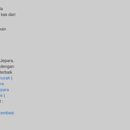
da
 kas dari
akan
 Jepara.
g dengan
terbaik
murah
|
ure
epara
ne
|
 :
rembesi