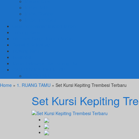
Macam Kursi
Mebel Retro
Mebel Shabby
Mebel Trembesi
Cara Pemesanan Mahoni Mebel
Hubungi Kami
Informasi Cargo Mahoni Mebel
Syarat & Ketentuan
Tentang Kami
Testimoni
Mebel Petekeyan Kampoeng Ukir
GALERRY MAHONI MEBEL
KURSI TAMU
Home
»
1. RUANG TAMU
» Set Kursi Kepiting Trembesi Terbaru
Set Kursi Kepiting Tr