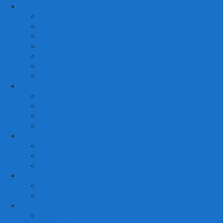
1. RUANG TAMU
SET KURSI & SOFA TAMU
– Kursi Tamu Jati Belanda
– Kursi Tamu Romawi
– Kursi Tamu Minimalis
– Kursi Tamu Mahoni Mewah
RAK BUKU & PAJANGAN
JAM HIAS
2. RUANG KELUARGA
BUFFET
– Buffet Minimalis
SOFA KELUARGA
KURSI MALAS
3. RUANG MAKAN
SET KURSI MAKAN
– Kursi Makan Mewah
KITCHEN SET
4. RUANG KAMAR TIDUR
SET TEMPAT TIDUR
MEJA RIAS
LAIN LAIN
Kursi Teras