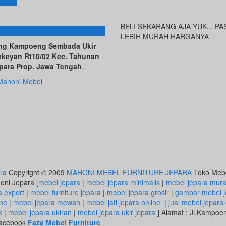
tail
BELI SEKARANG AJA YUK,,, PA
AT KAMI
LEBIH MURAH HARGANYA
ving Kampoeng Sembada Ukir
ekeyan Rt10/02 Kec. Tahunan
para Prop. Jawa Tengah
.
Mahoni Mebel
ra
Copyright © 2009
MAHONI MEBEL FURNITURE JEPARA
Toko Mebel
honi Jepara [
mebel jepara
|
mebel jepara minimalis
|
mebel jepara mur
a export
|
mebel furniture jepara
|
mebel jepara grosir
|
gambar mebel j
ine
|
mebel jepara mewah
|
mebel jati jepara online
|
jual mebel jepara 
k
|
mebel jepara ukiran
|
mebel jepara ukir jepara
] Alamat : Jl.Kampo
 Facebook
Faza Mebel Furniture