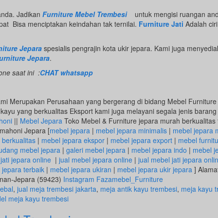
anda. Jadikan
Furniture Mebel Trembesi
untuk mengisi ruangan an
pat Bisa menciptakan keindahan tak ternilai.
Furniture Jati
Adalah ciri
iture Jepara
spesialis pengrajin kota ukir jepara. Kami juga menyedi
rniture Jepara
.
ne saat ini :
CHAT whatsapp
mi Merupakan Perusahaan yang bergerang di bidang Mebel Furniture
ayu yang berkualitas Eksport kami juga melayani segala jenis baran
honi
||
Mebel Jepara
Toko Mebel & Furniture jepara murah berkualitas 
i mahoni Jepara [
mebel jepara
|
mebel jepara minimalis
|
mebel jepara 
 berkualitas
|
mebel jepara ekspor
|
mebel jepara export
|
mebel furnit
udang mebel jepara
|
galeri mebel jepara
|
mebel jepara indo
|
mebel j
jati jepara online
|
jual mebel jepara online
|
jual mebel jati jepara onli
e jepara terbaik
|
mebel jepara ukiran
|
mebel jepara ukir jepara
] Alamat
unan-Jepara (59423)
Instagram Fazamebel_Furniture
tebal
,
jual meja trembesi jakarta
,
meja antik kayu trembesi
,
meja kayu t
el meja kayu trembesi