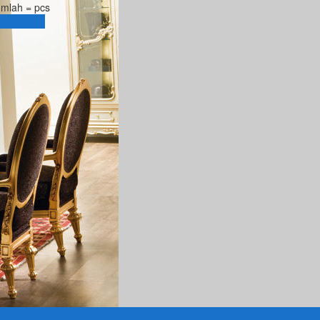
umlah =
pcs
eranjang