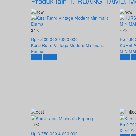
Produk lain
1. RUANG TAMU
,
M
34%
47%
Rp 4.600.000
7.000.000
Rp 4.80
Kursi Retro Vintage Modern Minimalis
KURSI 
Emma
MINIMA
Beli
Detail
Beli
De
11%
Rp 9.70
Kursi S
Rp 3.750.000
4.200.000