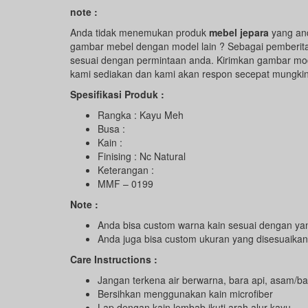
note :
Anda tidak menemukan produk
mebel jepara
yang and
gambar mebel dengan model lain ? Sebagai pemberit
sesuai dengan permintaan anda. Kirimkan gambar mod
kami sediakan dan kami akan respon secepat mungkin
Spesifikasi Produk :
Rangka : Kayu Meh
Busa :
Kain :
Finising : Nc Natural
Keterangan :
MMF – 0199
Note :
Anda bisa custom warna kain sesuai dengan ya
Anda juga bisa custom ukuran yang disesuaika
Care Instructions :
Jangan terkena air berwarna, bara api, asam/ba
Bersihkan menggunakan kain microfiber
Lap dengan kain lembab ikuti arah alur kayu.