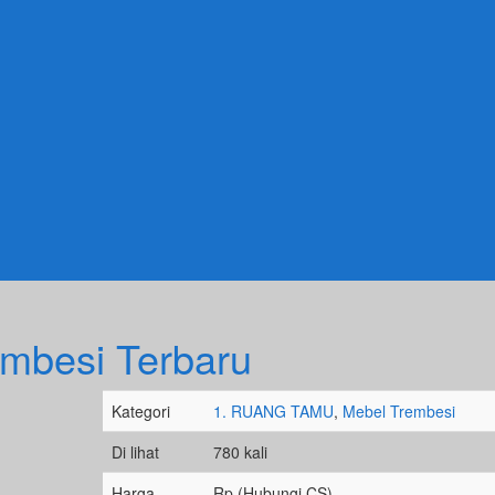
embesi Terbaru
Kategori
1. RUANG TAMU
,
Mebel Trembesi
Di lihat
780 kali
Harga
Rp (Hubungi CS)