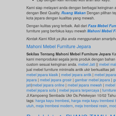
Kami siap melayani anda dengan berbagai keinginan 
dengan Best Quality.
Ruang Makan
Dengan pilihan te
kota jepara dengan kualitas yang mewah.
Dengan kulitas yang terbaik. Asli dari
Faza Mebel Furn
furniture yang berfokus kayu mewah
Mahoni Mebel Fu
Kontak Kami Klick ya jika anda menggunakan smartpho
Mahoni Mebel Furniture Jepara
Sekilas Tentang Mahoni Mebel Furniture Jepara
Ka
kami memproduksi segala jenis produk dengan bahan k
custom sesuai keinginan anda.
mebel Jati
||
mebel ma
jual mebel furniture minimalis antik ukir berkualitas jat
mebel jepara klasik
|
mebel jepara antik
|
mebel jepara
jepara
|
mebel jepara grosir
|
gambar mebel jepara
|
g
jati
|
mebel jepara online
|
mebel jepara mewah
|
mebel 
mebel jepara sofa
|
mebel jepara terpercaya
|
furnitur
Jl.Kampoeng Sembada Ukir Ds.Petekeyan 10/02 Tah
tags:
harga kayu trembesi
,
harga meja kayu trembesi 
utuh
,
meja trembesi modern
,
meja trembesi resin
,
mod