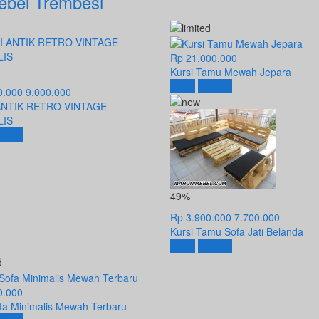
ebel Trembesi
Rp 21.000.000
Kursi Tamu Mewah Jepara
Beli
Detail
0.000
9.000.000
ANTIK RETRO VINTAGE
LIS
tail
49%
Rp 3.900.000
7.700.000
Kursi Tamu Sofa Jati Belanda
Beli
Detail
0.000
ofa Minimalis Mewah Terbaru