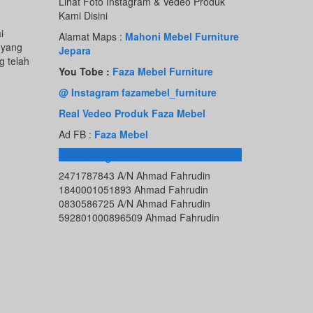
Lihat Foto Instagram & Vedeo Produk
Kami Disini
i
Alamat Maps :
Mahoni Mebel Furniture
 yang
Jepara
g telah
You Tobe :
Faza Mebel Furniture
@ Instagram fazamebel_furniture
Real Vedeo Produk Faza Mebel
Ad FB :
Faza Mebel
Rekening Bank
2471787843 A/N Ahmad Fahrudin
1840001051893 Ahmad Fahrudin
0830586725 A/N Ahmad Fahrudin
592801000896509 Ahmad Fahrudin