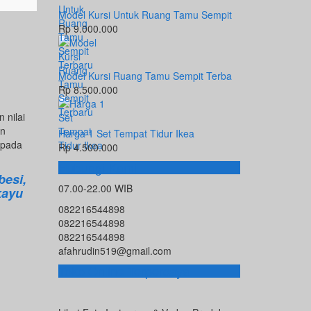
Model Kursi Untuk Ruang Tamu Sempit
Rp 9.000.000
Model Kursi Ruang Tamu Sempit Terba
Rp 8.500.000
 nilai
an
Harga 1 Set Tempat Tidur Ikea
 pada
Rp 4.500.000
Hubungi Kami
besi,
07.00-22.00 WIB
kayu
082216544898
082216544898
082216544898
afahrudin519@gmail.com
Toko Online Terpercaya