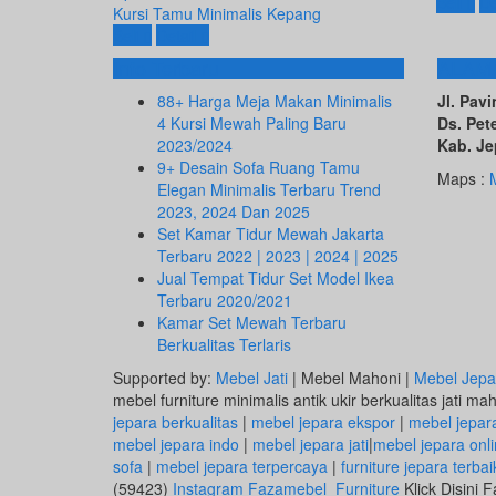
Beli
De
Kursi Tamu Minimalis Kepang
Beli
Detail
Info Terbaru
ALAM
88+ Harga Meja Makan Minimalis
Jl. Pa
4 Kursi Mewah Paling Baru
Ds. Pet
2023/2024
Kab. Je
9+ Desain Sofa Ruang Tamu
Maps :
Elegan Minimalis Terbaru Trend
2023, 2024 Dan 2025
Set Kamar Tidur Mewah Jakarta
Terbaru 2022 | 2023 | 2024 | 2025
Jual Tempat Tidur Set Model Ikea
Terbaru 2020/2021
Kamar Set Mewah Terbaru
Berkualitas Terlaris
Supported by:
Mebel Jati
| Mebel Mahoni |
Mebel Jepa
mebel furniture minimalis antik ukir berkualitas jati ma
jepara berkualitas
|
mebel jepara ekspor
|
mebel jepar
mebel jepara indo
|
mebel jepara jati
|
mebel jepara onl
sofa
|
mebel jepara terpercaya
|
furniture jepara terbai
(59423)
Instagram Fazamebel_Furniture
Klick Disini