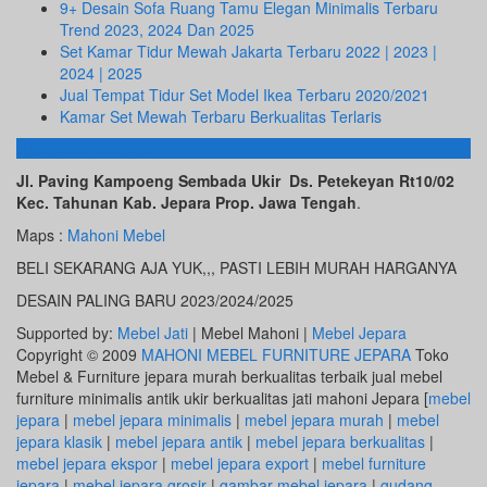
9+ Desain Sofa Ruang Tamu Elegan Minimalis Terbaru
Trend 2023, 2024 Dan 2025
Set Kamar Tidur Mewah Jakarta Terbaru 2022 | 2023 |
2024 | 2025
Jual Tempat Tidur Set Model Ikea Terbaru 2020/2021
Kamar Set Mewah Terbaru Berkualitas Terlaris
ALAMAT KAMI
Jl. Paving Kampoeng Sembada Ukir Ds. Petekeyan Rt10/02
Kec. Tahunan Kab. Jepara Prop. Jawa Tengah
.
Maps :
Mahoni Mebel
BELI SEKARANG AJA YUK,,, PASTI LEBIH MURAH HARGANYA
DESAIN PALING BARU 2023/2024/2025
Supported by:
Mebel Jati
| Mebel Mahoni |
Mebel Jepara
Copyright © 2009
MAHONI MEBEL FURNITURE JEPARA
Toko
Mebel & Furniture jepara murah berkualitas terbaik jual mebel
furniture minimalis antik ukir berkualitas jati mahoni Jepara [
mebel
jepara
|
mebel jepara minimalis
|
mebel jepara murah
|
mebel
jepara klasik
|
mebel jepara antik
|
mebel jepara berkualitas
|
mebel jepara ekspor
|
mebel jepara export
|
mebel furniture
jepara
|
mebel jepara grosir
|
gambar mebel jepara
|
gudang