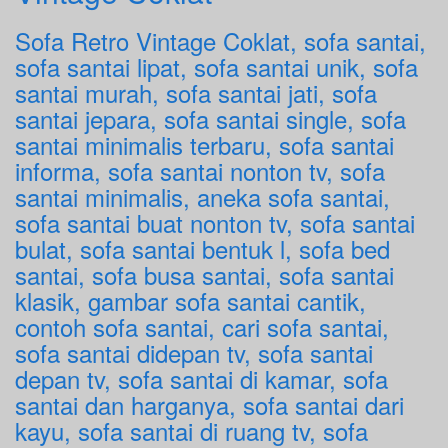
Sofa Retro Vintage Coklat
, sofa santai,
sofa santai lipat, sofa santai unik, sofa
santai murah, sofa santai jati, sofa
santai jepara, sofa santai single, sofa
santai minimalis terbaru, sofa santai
informa, sofa santai nonton tv, sofa
santai minimalis, aneka sofa santai,
sofa santai buat nonton tv, sofa santai
bulat, sofa santai bentuk l, sofa bed
santai, sofa busa santai, sofa santai
klasik, gambar sofa santai cantik,
contoh sofa santai, cari sofa santai,
sofa santai didepan tv, sofa santai
depan tv, sofa santai di kamar, sofa
santai dan harganya, sofa santai dari
kayu, sofa santai di ruang tv, sofa