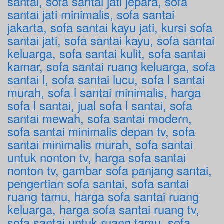
santai, sofa santai jati jepara, sofa
santai jati minimalis, sofa santai
jakarta, sofa santai kayu jati, kursi sofa
santai jati, sofa santai kayu, sofa santai
keluarga, sofa santai kulit, sofa santai
kamar, sofa santai ruang keluarga, sofa
santai l, sofa santai lucu, sofa l santai
murah, sofa l santai minimalis, harga
sofa l santai, jual sofa l santai, sofa
santai mewah, sofa santai modern,
sofa santai minimalis depan tv, sofa
santai minimalis murah, sofa santai
untuk nonton tv, harga sofa santai
nonton tv, gambar sofa panjang santai,
pengertian sofa santai, sofa santai
ruang tamu, harga sofa santai ruang
keluarga, harga sofa santai ruang tv,
sofa santai untuk ruang tamu, sofa