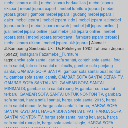
mebel jepara antik
|
mebel jepara berkualitas
|
mebel jepara
ekspor
|
mebel jepara export
|
mebel furniture jepara
|
mebel
jepara grosir
|
gambar mebel jepara
|
gudang mebel jepara
|
galeri mebel jepara
|
mebel jepara indo
|
mebel jepara jati
|
mebel
jepara online
|
mebel jepara mewah
|
mebel jati jepara online
|
jual mebel jepara online
|
jual mebel jati jepara online
|
mebel
jepara sofa
|
mebel jepara terpercaya
|
furniture jepara terbaik
|
mebel jepara ukiran
|
mebel jepara ukir jepara
] Alamat :
Jl.Kampoeng Sembada Ukir Ds.Petekeyan 10/02 Tahunan-Jepara
(59423)
Instagram Fazamebel_Furniture
tags:
aneka sofa santai
,
cari sofa santai
,
contoh sofa santai
,
foto
sofa santai
,
foto sofa santai minimalis
,
gambar sofa panjang
santai
,
GAMBAR SOFA SANTAI
,
gambar sofa santai buat nonton
tv
,
gambar sofa santai cantik
,
GAMBAR SOFA SANTAI DEPAN TV
,
GAMBAR SOFA SANTAI JATI
,
GAMBAR SOFA SANTAI
MINIMALIS
,
gambar sofa santai ruang tv
,
gambar sofa santai
terbaru
,
GAMBAR SOFA SANTAI UNTUK NONTON TV
,
gambar2
sofa santai
,
harga sofa l santai
,
harga sofa santai 2015
,
harga
sofa santai depan tv
,
harga sofa santai informa
,
HARGA SOFA
SANTAI KAYU JATI
,
HARGA SOFA SANTAI LIPAT
,
HARGA SOFA
SANTAI NONTON TV
,
harga sofa santai ruang keluarga
,
harga
sofa santai ruang tv
,
harga sofa santai single
,
HARGA SOFA