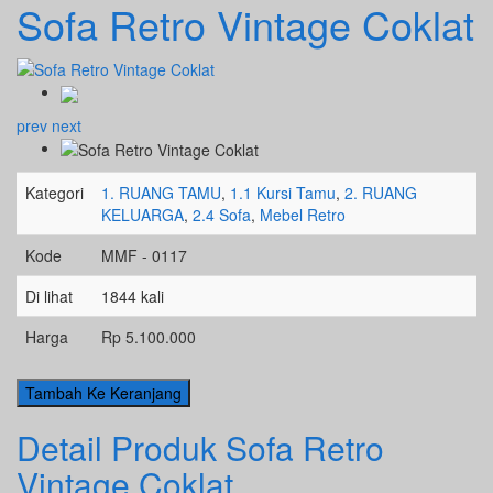
Sofa Retro Vintage Coklat
prev
next
Kategori
1. RUANG TAMU
,
1.1 Kursi Tamu
,
2. RUANG
KELUARGA
,
2.4 Sofa
,
Mebel Retro
Kode
MMF - 0117
Di lihat
1844 kali
Harga
Rp 5.100.000
Detail Produk Sofa Retro
Vintage Coklat