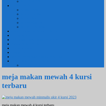
MEJA RIAS
LAIN LAIN
Kursi Teras
Macam Kursi
Mebel Retro
Mebel Shabby
Mebel Trembesi
Cara Pemesanan Mahoni Mebel
Hubungi Kami
Informasi Cargo Mahoni Mebel
Syarat & Ketentuan
Tentang Kami
Testimoni
Mebel Petekeyan Kampoeng Ukir
GALERRY MAHONI MEBEL
KURSI TAMU
meja makan mewah 4 kursi
terbaru
meja makan mewah 4 kursi terbaru