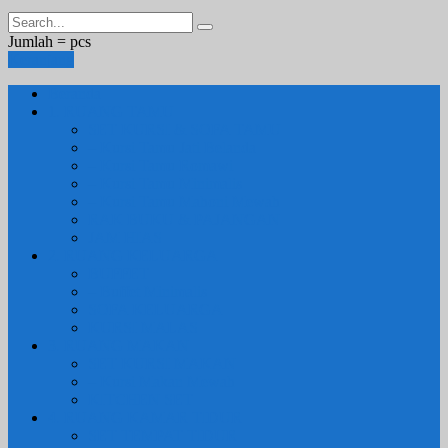
Jumlah =
pcs
Keranjang
Beranda
1. RUANG TAMU
SET KURSI & SOFA TAMU
– Kursi Tamu Jati Belanda
– Kursi Tamu Romawi
– Kursi Tamu Minimalis
– Kursi Tamu Mahoni Mewah
RAK BUKU & PAJANGAN
JAM HIAS
2. RUANG KELUARGA
BUFFET
– Buffet Minimalis
SOFA KELUARGA
KURSI MALAS
3. RUANG MAKAN
SET KURSI MAKAN
– Kursi Makan Mewah
KITCHEN SET
4. RUANG KAMAR TIDUR
SET TEMPAT TIDUR