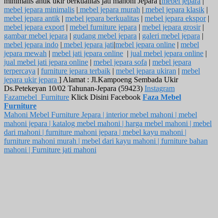
minimalis antik ukir berkualitas jati mahoni Jepara [
mebel jepara
|
mebel jepara minimalis
|
mebel jepara murah
|
mebel jepara klasik
|
mebel jepara antik
|
mebel jepara berkualitas
|
mebel jepara ekspor
|
mebel jepara export
|
mebel furniture jepara
|
mebel jepara grosir
|
gambar mebel jepara
|
gudang mebel jepara
|
galeri mebel jepara
|
mebel jepara indo
|
mebel jepara jati
|
mebel jepara online
|
mebel
jepara mewah
|
mebel jati jepara online
|
jual mebel jepara online
|
jual mebel jati jepara online
|
mebel jepara sofa
|
mebel jepara
terpercaya
|
furniture jepara terbaik
|
mebel jepara ukiran
|
mebel
jepara ukir jepara
] Alamat : Jl.Kampoeng Sembada Ukir
Ds.Petekeyan 10/02 Tahunan-Jepara (59423)
Instagram
Fazamebel_Furniture
Klick Disini Facebook
Faza Mebel
Furniture
Mahoni Mebel Furniture Jepara | interior mebel mahoni | mebel
mahoni jepara | katalog mebel mahoni | harga mebel mahoni | mebel
dari mahoni | furniture mahoni jepara | mebel kayu mahoni |
furniture mahoni murah | mebel dari kayu mahoni | furniture bahan
mahoni | Furniture jati mahoni