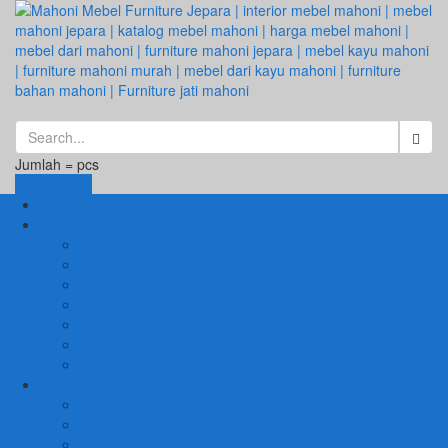
Jumlah =
pcs
Keranjang
Beranda
1. RUANG TAMU
SET KURSI & SOFA TAMU
– Kursi Tamu Jati Belanda
– Kursi Tamu Romawi
– Kursi Tamu Minimalis
– Kursi Tamu Mahoni Mewah
RAK BUKU & PAJANGAN
JAM HIAS
2. RUANG KELUARGA
BUFFET
– Buffet Minimalis
SOFA KELUARGA