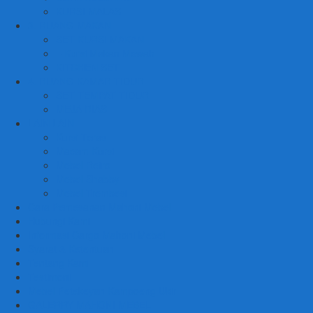
KURSI MALAS
3. RUANG MAKAN
SET KURSI MAKAN
– Kursi Makan Mewah
KITCHEN SET
4. RUANG KAMAR TIDUR
SET TEMPAT TIDUR
MEJA RIAS
LAIN LAIN
Kursi Teras
Macam Kursi
Mebel Retro
Mebel Shabby
Mebel Trembesi
Cara Pemesanan Mahoni Mebel
Hubungi Kami
Informasi Cargo Mahoni Mebel
Syarat & Ketentuan
Tentang Kami
Testimoni
Mebel Petekeyan Kampoeng Ukir
GALERRY MAHONI MEBEL