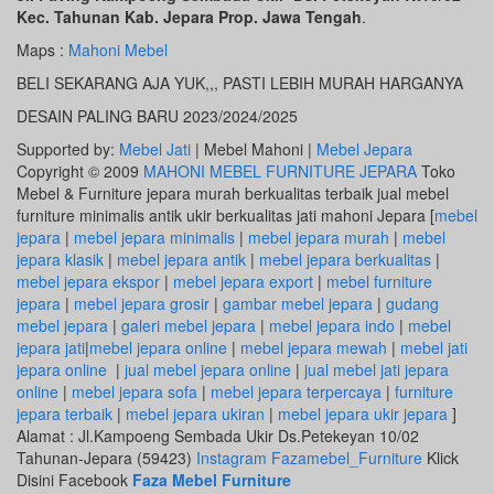
Kec. Tahunan Kab. Jepara Prop. Jawa Tengah
.
Maps :
Mahoni Mebel
BELI SEKARANG AJA YUK,,, PASTI LEBIH MURAH HARGANYA
DESAIN PALING BARU 2023/2024/2025
Supported by:
Mebel Jati
| Mebel Mahoni |
Mebel Jepara
Copyright © 2009
MAHONI MEBEL FURNITURE JEPARA
Toko
Mebel & Furniture jepara murah berkualitas terbaik jual mebel
furniture minimalis antik ukir berkualitas jati mahoni Jepara [
mebel
jepara
|
mebel jepara minimalis
|
mebel jepara murah
|
mebel
jepara klasik
|
mebel jepara antik
|
mebel jepara berkualitas
|
mebel jepara ekspor
|
mebel jepara export
|
mebel furniture
jepara
|
mebel jepara grosir
|
gambar mebel jepara
|
gudang
mebel jepara
|
galeri mebel jepara
|
mebel jepara indo
|
mebel
jepara jati
|
mebel jepara online
|
mebel jepara mewah
|
mebel jati
jepara online
|
jual mebel jepara online
|
jual mebel jati jepara
online
|
mebel jepara sofa
|
mebel jepara terpercaya
|
furniture
jepara terbaik
|
mebel jepara ukiran
|
mebel jepara ukir jepara
]
Alamat : Jl.Kampoeng Sembada Ukir Ds.Petekeyan 10/02
Tahunan-Jepara (59423)
Instagram Fazamebel_Furniture
Klick
Disini Facebook
Faza Mebel Furniture