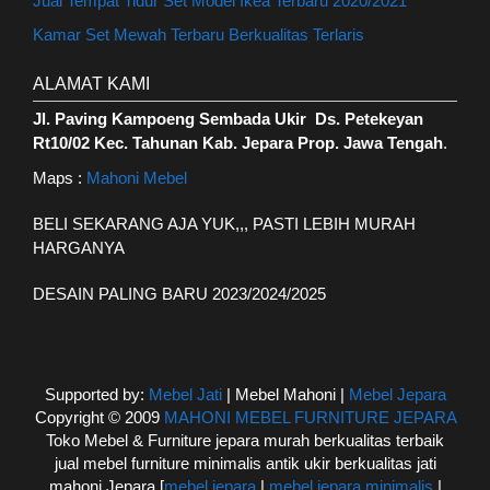
Jual Tempat Tidur Set Model Ikea Terbaru 2020/2021
Kamar Set Mewah Terbaru Berkualitas Terlaris
ALAMAT KAMI
Jl. Paving Kampoeng Sembada Ukir Ds. Petekeyan
Rt10/02 Kec. Tahunan Kab. Jepara Prop. Jawa Tengah
.
Maps :
Mahoni Mebel
BELI SEKARANG AJA YUK,,, PASTI LEBIH MURAH
HARGANYA
DESAIN PALING BARU 2023/2024/2025
Supported by:
Mebel Jati
| Mebel Mahoni |
Mebel Jepara
Copyright © 2009
MAHONI MEBEL FURNITURE JEPARA
Toko Mebel & Furniture jepara murah berkualitas terbaik
jual mebel furniture minimalis antik ukir berkualitas jati
mahoni Jepara [
mebel jepara
|
mebel jepara minimalis
|