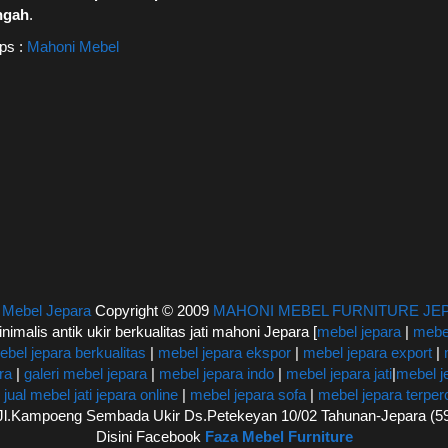
ngah
.
ps :
Mahoni Mebel
|
Mebel Jepara
Copyright © 2009
MAHONI MEBEL FURNITURE JE
inimalis antik ukir berkualitas jati mahoni Jepara [
mebel jepara
|
mebel
ebel jepara berkualitas
|
mebel jepara ekspor
|
mebel jepara export
|
ra
|
galeri mebel jepara
|
mebel jepara indo
|
mebel jepara jati
|
mebel j
|
jual mebel jati jepara online
|
mebel jepara sofa
|
mebel jepara terpe
: Jl.Kampoeng Sembada Ukir Ds.Petekeyan 10/02 Tahunan-Jepara (
Disini Facebook
Faza Mebel Furniture