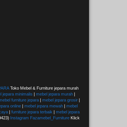
PARA
Toko Mebel & Furniture jepara murah
 jepara minimalis
|
mebel jepara murah
|
mebel furniture jepara
|
mebel jepara grosir
|
epara online
|
mebel jepara mewah
|
mebel
rcaya
|
furniture jepara terbaik
|
mebel jepara
59423)
Instagram Fazamebel_Furniture
Klick