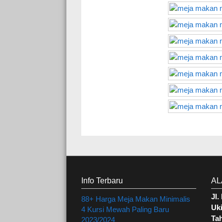
Info Terbaru
AL
Jl
88+ Harga Meja Makan Minimalis
Uki
4 Kursi Mewah Paling Baru
Ta
2023/2024