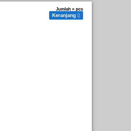
Jumlah =
pcs
Keranjang