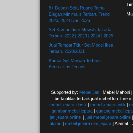
Te
9+ Desain Sofa Ruang Tamu
Ma
Elegan Minimalis Terbaru Trend
2023, 2024 Dan 2025
Set Kamar Tidur Mewah Jakarta
Terbaru 2022 | 2023 | 2024 | 2025
Jual Tempat Tidur Set Model Ikea
Terbaru 2020/2021
Kamar Set Mewah Terbaru
Berkualitas Terlaris
Supported by:
Mebel Jati
| Mebel Mahoni 
berkualitas terbaik jual mebel furniture m
mebel jepara klasik
|
mebel jepara antik
|
m
gambar mebel jepara
|
gudang mebel jepa
jati jepara online
|
jual mebel jepara online
ukiran
|
mebel jepara ukir jepara
] Alamat 