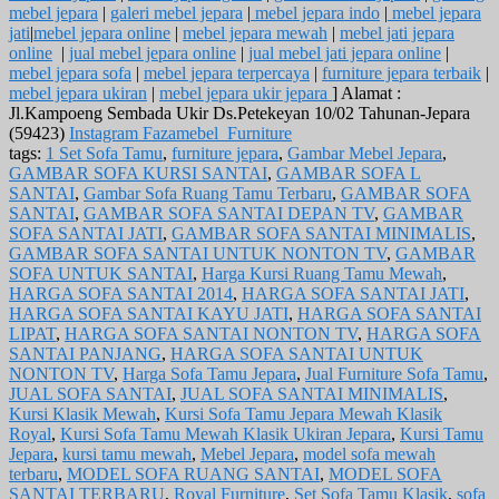
mebel jepara
|
galeri mebel jepara
|
mebel jepara indo
|
mebel jepara
jati
|
mebel jepara online
|
mebel jepara mewah
|
mebel jati jepara
online
|
jual mebel jepara online
|
jual mebel jati jepara online
|
mebel jepara sofa
|
mebel jepara terpercaya
|
furniture jepara terbaik
|
mebel jepara ukiran
|
mebel jepara ukir jepara
] Alamat :
Jl.Kampoeng Sembada Ukir Ds.Petekeyan 10/02 Tahunan-Jepara
(59423)
Instagram Fazamebel_Furniture
tags:
1 Set Sofa Tamu
,
furniture jepara
,
Gambar Mebel Jepara
,
GAMBAR SOFA KURSI SANTAI
,
GAMBAR SOFA L
SANTAI
,
Gambar Sofa Ruang Tamu Terbaru
,
GAMBAR SOFA
SANTAI
,
GAMBAR SOFA SANTAI DEPAN TV
,
GAMBAR
SOFA SANTAI JATI
,
GAMBAR SOFA SANTAI MINIMALIS
,
GAMBAR SOFA SANTAI UNTUK NONTON TV
,
GAMBAR
SOFA UNTUK SANTAI
,
Harga Kursi Ruang Tamu Mewah
,
HARGA SOFA SANTAI 2014
,
HARGA SOFA SANTAI JATI
,
HARGA SOFA SANTAI KAYU JATI
,
HARGA SOFA SANTAI
LIPAT
,
HARGA SOFA SANTAI NONTON TV
,
HARGA SOFA
SANTAI PANJANG
,
HARGA SOFA SANTAI UNTUK
NONTON TV
,
Harga Sofa Tamu Jepara
,
Jual Furniture Sofa Tamu
,
JUAL SOFA SANTAI
,
JUAL SOFA SANTAI MINIMALIS
,
Kursi Klasik Mewah
,
Kursi Sofa Tamu Jepara Mewah Klasik
Royal
,
Kursi Sofa Tamu Mewah Klasik Ukiran Jepara
,
Kursi Tamu
Jepara
,
kursi tamu mewah
,
Mebel Jepara
,
model sofa mewah
terbaru
,
MODEL SOFA RUANG SANTAI
,
MODEL SOFA
SANTAI TERBARU
,
Royal Furniture
,
Set Sofa Tamu Klasik
,
sofa