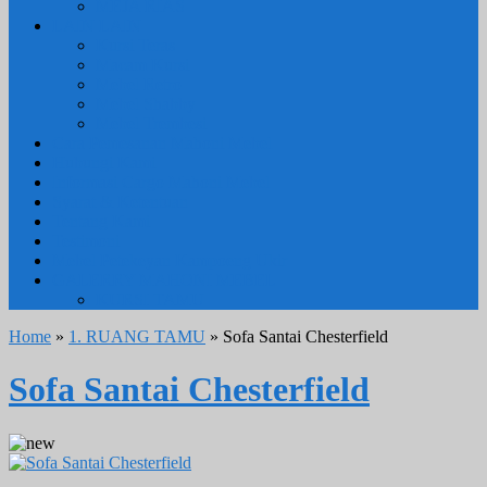
MEJA RIAS
LAIN LAIN
Kursi Teras
Macam Kursi
Mebel Retro
Mebel Shabby
Mebel Trembesi
Cara Pemesanan Mahoni Mebel
Hubungi Kami
Informasi Cargo Mahoni Mebel
Syarat & Ketentuan
Tentang Kami
Testimoni
Mebel Petekeyan Kampoeng Ukir
GALERRY MAHONI MEBEL
KURSI TAMU
Home
»
1. RUANG TAMU
» Sofa Santai Chesterfield
Sofa Santai Chesterfield