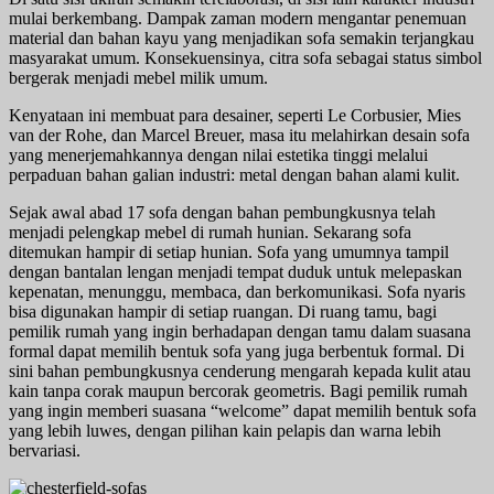
mulai berkembang. Dampak zaman modern mengantar penemuan
material dan bahan kayu yang menjadikan sofa semakin terjangkau
masyarakat umum. Konsekuensinya, citra sofa sebagai status simbol
bergerak menjadi mebel milik umum.
Kenyataan ini membuat para desainer, seperti Le Corbusier, Mies
van der Rohe, dan Marcel Breuer, masa itu melahirkan desain sofa
yang menerjemahkannya dengan nilai estetika tinggi melalui
perpaduan bahan galian industri: metal dengan bahan alami kulit.
Sejak awal abad 17 sofa dengan bahan pembungkusnya telah
menjadi pelengkap mebel di rumah hunian. Sekarang sofa
ditemukan hampir di setiap hunian. Sofa yang umumnya tampil
dengan bantalan lengan menjadi tempat duduk untuk melepaskan
kepenatan, menunggu, membaca, dan berkomunikasi. Sofa nyaris
bisa digunakan hampir di setiap ruangan. Di ruang tamu, bagi
pemilik rumah yang ingin berhadapan dengan tamu dalam suasana
formal dapat memilih bentuk sofa yang juga berbentuk formal. Di
sini bahan pembungkusnya cenderung mengarah kepada kulit atau
kain tanpa corak maupun bercorak geometris. Bagi pemilik rumah
yang ingin memberi suasana “welcome” dapat memilih bentuk sofa
yang lebih luwes, dengan pilihan kain pelapis dan warna lebih
bervariasi.