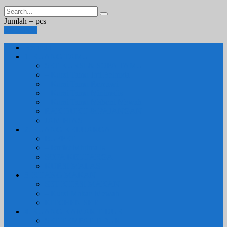
Jumlah =
pcs
Keranjang
Beranda
1. RUANG TAMU
SET KURSI & SOFA TAMU
– Kursi Tamu Jati Belanda
– Kursi Tamu Romawi
– Kursi Tamu Minimalis
– Kursi Tamu Mahoni Mewah
RAK BUKU & PAJANGAN
JAM HIAS
2. RUANG KELUARGA
BUFFET
– Buffet Minimalis
SOFA KELUARGA
KURSI MALAS
3. RUANG MAKAN
SET KURSI MAKAN
– Kursi Makan Mewah
KITCHEN SET
4. RUANG KAMAR TIDUR
SET TEMPAT TIDUR