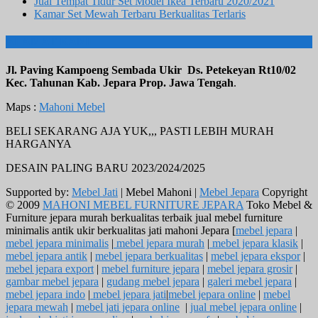
Jual Tempat Tidur Set Model Ikea Terbaru 2020/2021
Kamar Set Mewah Terbaru Berkualitas Terlaris
ALAMAT KAMI
Jl. Paving Kampoeng Sembada Ukir Ds. Petekeyan Rt10/02
Kec. Tahunan Kab. Jepara Prop. Jawa Tengah
.
Maps :
Mahoni Mebel
BELI SEKARANG AJA YUK,,, PASTI LEBIH MURAH
HARGANYA
DESAIN PALING BARU 2023/2024/2025
Supported by:
Mebel Jati
| Mebel Mahoni |
Mebel Jepara
Copyright
© 2009
MAHONI MEBEL FURNITURE JEPARA
Toko Mebel &
Furniture jepara murah berkualitas terbaik jual mebel furniture
minimalis antik ukir berkualitas jati mahoni Jepara [
mebel jepara
|
mebel jepara minimalis
|
mebel jepara murah
|
mebel jepara klasik
|
mebel jepara antik
|
mebel jepara berkualitas
|
mebel jepara ekspor
|
mebel jepara export
|
mebel furniture jepara
|
mebel jepara grosir
|
gambar mebel jepara
|
gudang mebel jepara
|
galeri mebel jepara
|
mebel jepara indo
|
mebel jepara jati
|
mebel jepara online
|
mebel
jepara mewah
|
mebel jati jepara online
|
jual mebel jepara online
|