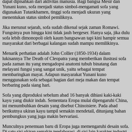
dapat dipisahkan dari aktivitas manusia. Bagi bangsa Mesir dan
Yunani kuno, sofa menjadi status simbol-mengamati sofa yang
digunakan Tutankhamen, tinggi sofa menjadi ukuran yang
menentukan status simbol pemiliknya.
Jika merunut sejarah, sofa sudah dikenal sejak zaman Romawi.
Fungsinya pun hingga kini tidak jauh bergeser. Hanya saja, jika dulu
sofa lebih dimonopoli oleh kaum bangsawan tapi kini hampir semua
masyarakat dari berbagai kalangan sudah mampu memilikinya.
Menarik perhatian adalah John Collier (1850-1934) dalam
lukisannya The Death of Cleopatra yang memberikan ilustrasi sofa
pada zaman itu yang mengadopsi anatomi tubuh binatang dan
melayani fungsi yang sangat unik, yaitu sebagai tempat
membaringkan mayat. Adapun masyarakat Yunani kuno
menggunakan sofa sebagai bagian dari meja makan dan tempat
berbaring pada siang hari.
Sofa yang diproduksi sebelum abad 16 banyak dihiasi kaki-kaki
kayu yang diukir indah. Sementara Eropa mulai dipengaruhi China,
ini menumbuhkan desain yang disebut Chinoisiere. Pada abad
berikutnya ukiran kayu tampil semakin mendetail, ditunjang bahan
pembungkus yang juga makin bervariasi.
Munculnya penemuan baru di Eropa juga memengaruhi desain sofa.
Di satu sisi ukiran semakin terelaborasi, di sisi lain karakter industri