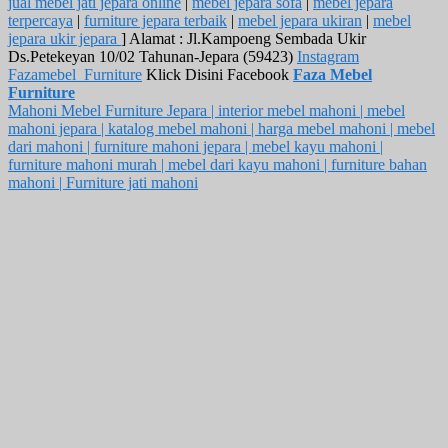
jual mebel jati jepara online
|
mebel jepara sofa
|
mebel jepara
terpercaya
|
furniture jepara terbaik
|
mebel jepara ukiran
|
mebel
jepara ukir jepara
] Alamat : Jl.Kampoeng Sembada Ukir
Ds.Petekeyan 10/02 Tahunan-Jepara (59423)
Instagram
Fazamebel_Furniture
Klick Disini Facebook
Faza Mebel
Furniture
Mahoni Mebel Furniture Jepara | interior mebel mahoni | mebel
mahoni jepara | katalog mebel mahoni | harga mebel mahoni | mebel
dari mahoni | furniture mahoni jepara | mebel kayu mahoni |
furniture mahoni murah | mebel dari kayu mahoni | furniture bahan
mahoni | Furniture jati mahoni