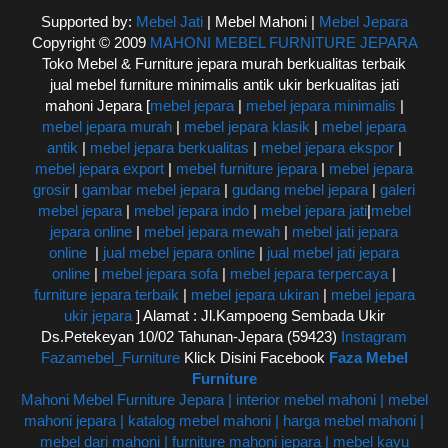
Supported by:
Mebel Jati
| Mebel Mahoni |
Mebel Jepara
Copyright © 2009
MAHONI MEBEL FURNITURE JEPARA
Toko Mebel & Furniture jepara murah berkualitas terbaik
jual mebel furniture minimalis antik ukir berkualitas jati
mahoni Jepara [
mebel jepara
|
mebel jepara minimalis
|
mebel jepara murah
|
mebel jepara klasik
|
mebel jepara
antik
|
mebel jepara berkualitas
|
mebel jepara ekspor
|
mebel jepara export
|
mebel furniture jepara
|
mebel jepara
grosir
|
gambar mebel jepara
|
gudang mebel jepara
|
galeri
mebel jepara
|
mebel jepara indo
|
mebel jepara jati
|
mebel
jepara online
|
mebel jepara mewah
|
mebel jati jepara
online
|
jual mebel jepara online
|
jual mebel jati jepara
online
|
mebel jepara sofa
|
mebel jepara terpercaya
|
furniture jepara terbaik
|
mebel jepara ukiran
|
mebel jepara
ukir jepara
] Alamat : Jl.Kampoeng Sembada Ukir
Ds.Petekeyan 10/02 Tahunan-Jepara (59423)
Instagram
Fazamebel_Furniture
Klick Disini Facebook
Faza Mebel
Furniture
Mahoni Mebel Furniture Jepara | interior mebel mahoni | mebel
mahoni jepara | katalog mebel mahoni | harga mebel mahoni |
mebel dari mahoni | furniture mahoni jepara | mebel kayu