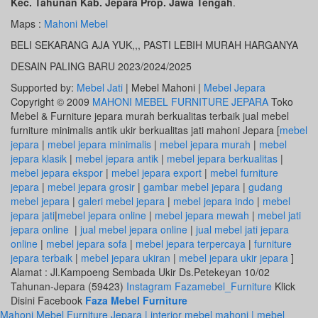
Kec. Tahunan Kab. Jepara Prop. Jawa Tengah
.
Maps :
Mahoni Mebel
BELI SEKARANG AJA YUK,,, PASTI LEBIH MURAH HARGANYA
DESAIN PALING BARU 2023/2024/2025
Supported by:
Mebel Jati
| Mebel Mahoni |
Mebel Jepara
Copyright © 2009
MAHONI MEBEL FURNITURE JEPARA
Toko
Mebel & Furniture jepara murah berkualitas terbaik jual mebel
furniture minimalis antik ukir berkualitas jati mahoni Jepara [
mebel
jepara
|
mebel jepara minimalis
|
mebel jepara murah
|
mebel
jepara klasik
|
mebel jepara antik
|
mebel jepara berkualitas
|
mebel jepara ekspor
|
mebel jepara export
|
mebel furniture
jepara
|
mebel jepara grosir
|
gambar mebel jepara
|
gudang
mebel jepara
|
galeri mebel jepara
|
mebel jepara indo
|
mebel
jepara jati
|
mebel jepara online
|
mebel jepara mewah
|
mebel jati
jepara online
|
jual mebel jepara online
|
jual mebel jati jepara
online
|
mebel jepara sofa
|
mebel jepara terpercaya
|
furniture
jepara terbaik
|
mebel jepara ukiran
|
mebel jepara ukir jepara
]
Alamat : Jl.Kampoeng Sembada Ukir Ds.Petekeyan 10/02
Tahunan-Jepara (59423)
Instagram Fazamebel_Furniture
Klick
Disini Facebook
Faza Mebel Furniture
Mahoni Mebel Furniture Jepara | interior mebel mahoni | mebel