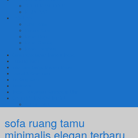
SET TEMPAT TIDUR
MEJA RIAS
LAIN LAIN
Kursi Teras
Macam Kursi
Mebel Retro
Mebel Shabby
Mebel Trembesi
Cara Pemesanan Mahoni Mebel
Hubungi Kami
Informasi Cargo Mahoni Mebel
Syarat & Ketentuan
Tentang Kami
Testimoni
Mebel Petekeyan Kampoeng Ukir
GALERRY MAHONI MEBEL
KURSI TAMU
sofa ruang tamu
minimalis elegan terbaru