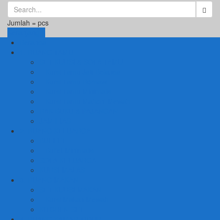
Jumlah =
pcs
Keranjang
Beranda
1. RUANG TAMU
SET KURSI & SOFA TAMU
– Kursi Tamu Jati Belanda
– Kursi Tamu Romawi
– Kursi Tamu Minimalis
– Kursi Tamu Mahoni Mewah
RAK BUKU & PAJANGAN
JAM HIAS
2. RUANG KELUARGA
BUFFET
– Buffet Minimalis
SOFA KELUARGA
KURSI MALAS
3. RUANG MAKAN
SET KURSI MAKAN
– Kursi Makan Mewah
KITCHEN SET
4. RUANG KAMAR TIDUR