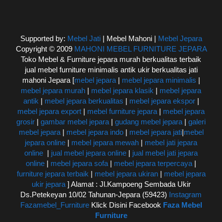
Supported by:
Mebel Jati
| Mebel Mahoni |
Mebel Jepara
Copyright © 2009
MAHONI MEBEL FURNITURE JEPARA
Toko Mebel & Furniture jepara murah berkualitas terbaik
jual mebel furniture minimalis antik ukir berkualitas jati
mahoni Jepara [
mebel jepara
|
mebel jepara minimalis
|
mebel jepara murah
|
mebel jepara klasik
|
mebel jepara
antik
|
mebel jepara berkualitas
|
mebel jepara ekspor
|
mebel jepara export
|
mebel furniture jepara
|
mebel jepara
grosir
|
gambar mebel jepara
|
gudang mebel jepara
|
galeri
mebel jepara
|
mebel jepara indo
|
mebel jepara jati
|
mebel
jepara online
|
mebel jepara mewah
|
mebel jati jepara
online
|
jual mebel jepara online
|
jual mebel jati jepara
online
|
mebel jepara sofa
|
mebel jepara terpercaya
|
furniture jepara terbaik
|
mebel jepara ukiran
|
mebel jepara
ukir jepara
] Alamat : Jl.Kampoeng Sembada Ukir
Ds.Petekeyan 10/02 Tahunan-Jepara (59423)
Instagram
Fazamebel_Furniture
Klick Disini Facebook
Faza Mebel
Furniture