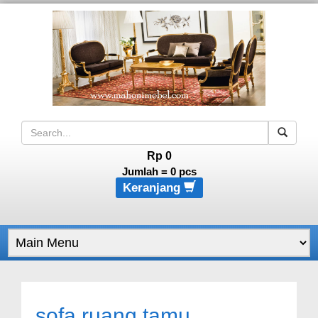
Rp 0
Jumlah =
0
pcs
Keranjang
sofa ruang tamu